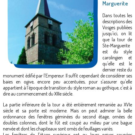
Marguerite
Dans toutes les
descriptions des
Vosges publiées
jusqu'ici, on lit
que la tour de
Ste-Marguerite
est du style
carolingien et
qu'elle est le
dernier reste du
monument édifié par l'Empereur. Il suffit cependant de considérer ses
baies en ogive, encore peu accentuées, pour s'assurer qu'elle
appartient à l'époque de transition du style roman au gothique, c'est à
dire au commencement du XIIIe siècle.
La partie inférieure de la tour a été entièrement remaniée au XVIe
siècle et sa porte est moderne. Mais on peut admirer la belle
ordonnance des fenêtres géminées du second étage, ornées de
doubles colonnes, dont le fût est coupé au milieu par une bague
nervée et dont les chapiteaux sont ornés de feuillages variés.
Les fenêtres de l'étage supérieur ont eu leurs ogives coupées