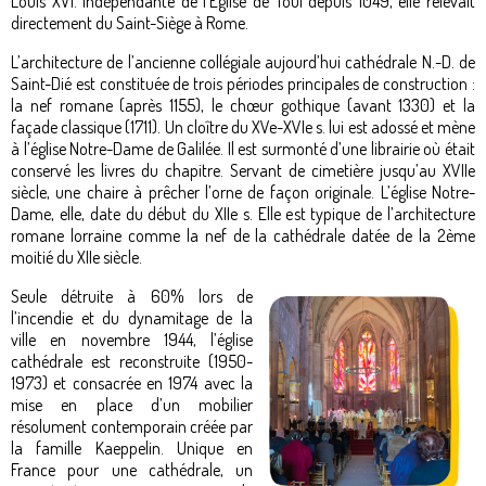
Louis XVI. Indépendante de l’Église de Toul depuis 1049, elle relevait
directement du Saint-Siège à Rome.
L’architecture de l’ancienne collégiale aujourd’hui cathédrale N.-D. de
Saint-Dié est constituée de trois périodes principales de construction :
la nef romane (après 1155), le chœur gothique (avant 1330) et la
façade classique (1711). Un cloître du XVe-XVIe s. lui est adossé et mène
à l’église Notre-Dame de Galilée. Il est surmonté d’une librairie où était
conservé les livres du chapitre. Servant de cimetière jusqu’au XVIIe
siècle, une chaire à prêcher l’orne de façon originale. L’église Notre-
Dame, elle, date du début du XIIe s. Elle est typique de l’architecture
romane lorraine comme la nef de la cathédrale datée de la 2ème
moitié du XIIe siècle.
Seule détruite à 60% lors de
l’incendie et du dynamitage de la
ville en novembre 1944, l’église
cathédrale est reconstruite (1950-
1973) et consacrée en 1974 avec la
mise en place d’un mobilier
résolument contemporain créée par
la famille Kaeppelin. Unique en
France pour une cathédrale, un