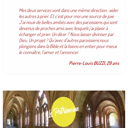
Mes deux services vont dans une même direction : aider
les autres à prier. Et c’est pour moi une source de joie.
J’ai noué de belles amitiés avec des paroissiens qui sont
devenus de proches amis avec lesquels j’ai plaisir à
échanger et prier. Un désir ? Nous laisser diviniser par
Dieu. Un projet ? Qu’avec d’autres paroissiens nous
plongions dans la Bible et la lisions en entier pour mieux
le connaître, l’aimer et l’annoncer
.
Pierre-Louis BUZZI, 29 ans