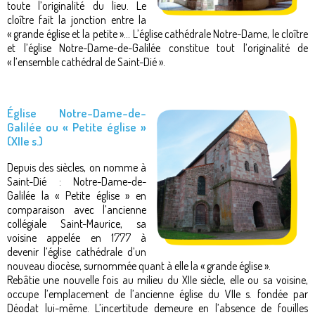
toute l’originalité du lieu. Le
cloître fait la jonction entre la
« grande église et la petite »… L’église cathédrale Notre-Dame, le cloître
et l’église Notre-Dame-de-Galilée constitue tout l’originalité de
« l’ensemble cathédral de Saint-Dié ».
Église Notre-Dame-de-
Galilée ou « Petite église »
(XIIe s.)
Depuis des siècles, on nomme à
Saint-Dié : Notre-Dame-de-
Galilée la « Petite église » en
comparaison avec l’ancienne
collégiale Saint-Maurice, sa
voisine appelée en 1777 à
devenir l’église cathédrale d’un
nouveau diocèse, surnommée quant à elle la « grande église ».
Rebâtie une nouvelle fois au milieu du XIIe siècle, elle ou sa voisine,
occupe l’emplacement de l’ancienne église du VIIe s. fondée par
Déodat lui-même. L’incertitude demeure en l’absence de fouilles