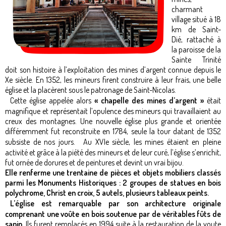
charmant
village situé à 18
km de Saint-
Dié, rattaché à
la paroisse de la
Sainte Trinité
doit son histoire à l’exploitation des mines d’argent connue depuis le
Xe siècle. En 1352, les mineurs firent construire à leur frais, une belle
église et la placèrent sous le patronage de Saint-Nicolas.
Cette église appelée alors
« chapelle des mines d’argent »
était
magnifique et représentait l’opulence des mineurs qui travaillaient au
creux des montagnes. Une nouvelle église plus grande et orientée
différemment fut reconstruite en 1784, seule la tour datant de 1352
subsiste de nos jours. Au XVIe siècle, les mines étaient en pleine
activité et grâce à la piété des mineurs et de leur curé, l’église s’enrichit,
fut ornée de dorures et de peintures et devint un vrai bijou.
Elle renferme une trentaine de pièces et objets mobiliers classés
parmi les Monuments Historiques : 2 groupes de statues en bois
polychrome, Christ en croix, 5 autels, plusieurs tableaux peints.
L’église est remarquable par son architecture originale
comprenant une voûte en bois soutenue par de véritables fûts de
sapin.
Ils furent remplacés en 1994 suite à la restauration de la voute