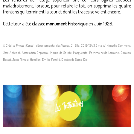
maladroitement, lorsque, pour refaire le toit, on supprima les quatre
frontons qui terminent la tour et dont les traces se voient encore.
Cette tour a été classée
monument historique
en Juin 1926.
© Crédits Photos : Conseil départemental des Vosges, Ji-Elle, CC BY-SA 3.0 via Wikimedia Commons,
José Antenat, Association Orgocam, Mairie de Sainte-Marguerite, Patrimoine de Lorraine, Damien
Bessot, Josée Tomasi-Houillon, Émilie Feuillé, Diocèse de Saint-Dié.