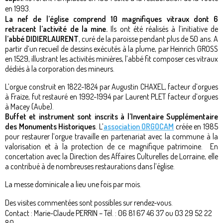
en 1993.
La nef de l’église comprend 10 magnifiques vitraux dont 6
retracent l’activité de la mine.
Ils ont été réalisés à l’initiative de
l’abbé DIDIERLAURENT
, curé de la paroisse pendant plus de 50 ans. A
partir d’un recueil de dessins exécutés à la plume, par Heinrich GROSS
en 1529, illustrant les activités minières, l’abbé fit composer ces vitraux
dédiés à la corporation des mineurs.
L’orgue construit en 1822-1824 par Augustin CHAXEL, facteur d’orgues
à Fraize, fut restauré en 1992-1994 par Laurent PLET facteur d’orgues
à Macey (Aube).
Buffet et instrument sont inscrits à l’Inventaire Supplémentaire
des Monuments Historiques
. L’
association ORGOCAM
créée en 1985
pour restaurer l’orgue travaille en partenariat avec la commune à la
valorisation et à la protection de ce magnifique patrimoine. En
concertation avec la Direction des Affaires Culturelles de Lorraine, elle
a contribué à de nombreuses restaurations dans l’église.
La messe dominicale a lieu une fois par mois.
Des visites commentées sont possibles sur rendez-vous.
Contact : Marie-Claude PERRIN – Tél. : 06 81 67 46 37 ou 03 29 52 22
80