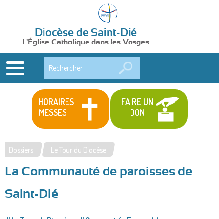
Diocèse de Saint-Dié
L'Église Catholique dans les Vosges
Rechercher
HORAIRES
FAIRE UN
MESSES
DON
Dossiers
Le Tour du Diocèse
Vous
La Communauté de paroisses de
êtes
ici
Saint-Dié