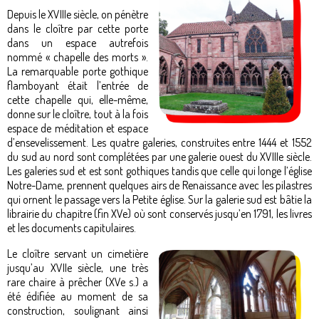
Depuis le XVIIIe siècle, on pénètre
dans le cloître par cette porte
dans un espace autrefois
nommé « chapelle des morts ».
La remarquable porte gothique
flamboyant était l’entrée de
cette chapelle qui, elle-même,
donne sur le cloître, tout à la fois
espace de méditation et espace
d’ensevelissement. Les quatre galeries, construites entre 1444 et 1552
du sud au nord sont complétées par une galerie ouest du XVIIIe siècle.
Les galeries sud et est sont gothiques tandis que celle qui longe l’église
Notre-Dame, prennent quelques airs de Renaissance avec les pilastres
qui ornent le passage vers la Petite église. Sur la galerie sud est bâtie la
librairie du chapitre (fin XVe) où sont conservés jusqu’en 1791, les livres
et les documents capitulaires.
Le cloître servant un cimetière
jusqu’au XVIIe siècle, une très
rare chaire à prêcher (XVe s.) a
été édifiée au moment de sa
construction, soulignant ainsi