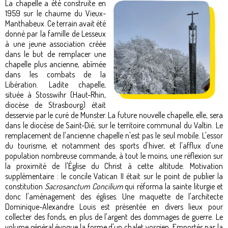
La chapelle a été construite en
1959 sur le chaume du Vieux-
Manthabeux. Ce terrain avait été
donné par la famille de Lesseux
à une jeune association créée
dans le but de remplacer une
chapelle plus ancienne, abîmée
dans les combats de la
Libération. Ladite chapelle,
située à Stosswihr (Haut-Rhin,
diocèse de Strasbourg) était
desservie par le curé de Munster. La future nouvelle chapelle, elle, sera
dans le diocèse de Saint-Dié, sur le territoire communal du Valtin. Le
remplacement de l'ancienne chapelle n'est pas le seul mobile. L'essor
du tourisme, et notamment des sports d'hiver, et l'afflux d'une
population nombreuse commande, à tout le moins, une réflexion sur
la proximité de l'Église du Christ à cette altitude. Motivation
supplémentaire : le concile Vatican II était sur le point de publier la
constitution
Sacrosanctum Concilium
qui réforma la sainte liturgie et
donc l'aménagement des églises. Une maquette de l'architecte
Dominique-Alexandre Louis est présentée en divers lieux pour
collecter des fonds, en plus de l'argent des dommages de guerre. Le
volume général évoque la forme d'un chalet vosgien. Emportés par la