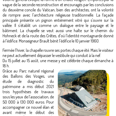
vague de la seconde reconstruction et encouragés par les conclusions
du deuxième concile du Vatican, bien des architectes, ont la volonté
de rompre avec l'architecture religieuse traditionnelle. La façade
principale présente un pignon entièrement vitré qui s'ouvre sur la
vallée. Il s'établit un comme un dialogue entre le paysage et le
bâtiment. La chapelle se veut aussi une halte sur le chemin du
Hohneck et de la route des Crêtes, d'où l'identité montagnarde donné
à l'édifice. Monseigneur Brault bénit l'édifice le 10 janvier 1960.
Fermée l'hiver, la chapelle rouvre ses portes chaque été. Mais le visiteur
ne peut actuellement dépasser le vestibule qui conduit à la nef.
Du 15 juillet au 15 août, une messe y est célébrée chaque dimanche à
18 h.
Grâce au Parc naturel régional
des Ballons des Vosges, une
étude de diagnostic du
patrimoine a mis début 2021
trois hypothèses de travaux
sous les yeux de l'association, de
50 000 à 130 000 euros. Pour
accompagner ce nouvel élan et
avant même le début des