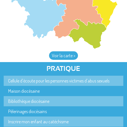
Voir la carte >
PRATIQUE
Cellule d'écoute pour les personnes victimes d'abus sexuels
Maison diocésaine
Bibliothèque diocésaine
Pèlerinages diocésains
Inscrire mon enfant au catéchisme