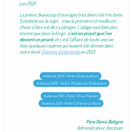
juin 2021.
La prière, beaucoup d’ouvrages très divers (et très bons
!) existent sur le sujet... mais la première et meilleure
chose à faire est de s’y plonger. L’adage vaut bien plus
encore que pour la forge :
c’est en priant que l’on
devient un prian
t
, et c’est l’affaire de toute une vie.
Voici quelques repères qui avaient été donnés dans
notre livret
Chemins d’intériorité
en 2021.
Audiences 2020 – Partie I (6 mai au 24 juin)
Audiences 2020 – Partie II (7 octobre au 30 décembre)
Audiences 2021 – Partie I (13 au 27 janvier)
Audiences 2021 – Partie II (3 février au 16 juin)
Père Denis Beligné
Administrateur diocésain