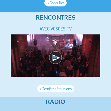
> Consulter
RENCONTRES
AVEC VOSGES TV
> Dernières émissions
RADIO