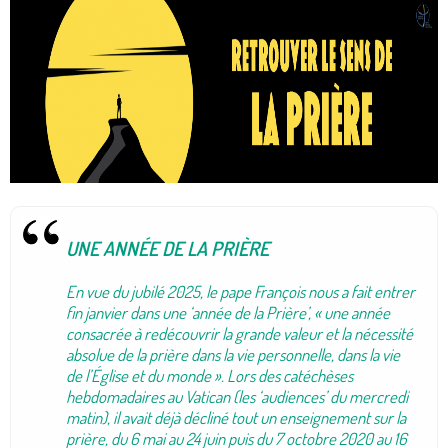
UNE ANNÉE DE LA PRIÈRE
En vue du jubilé 2025, le pape François nous a fait entrer
fin janvier dans une ‘année de la Prière’, « une année
consacrée à redécouvrir la grande valeur et la nécessité
absolue de la prière dans la vie personnelle, dans la vie
de l’Église et du monde ». Lors des catéchèses
hebdomadaires au Vatican (les ‘audiences’ du mercredi
matin), il avait déjà décliné tout un enseignement sur la
prière, du 6 mai au 24 juin puis du 7 octobre 2020 au 16