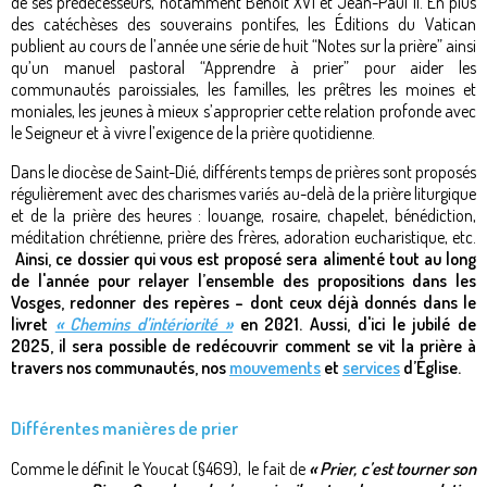
de ses prédécesseurs, notamment Benoît XVI et Jean-Paul II. En plus
des catéchèses des souverains pontifes, les Éditions du Vatican
publient au cours de l’année une série de huit “Notes sur la prière” ainsi
qu’un manuel pastoral “Apprendre à prier” pour aider les
communautés paroissiales, les familles, les prêtres les moines et
moniales, les jeunes à mieux s’approprier cette relation profonde avec
le Seigneur et à vivre l’exigence de la prière quotidienne.
Dans le diocèse de Saint-Dié, différents temps de prières sont proposés
régulièrement avec des charismes variés au-delà de la prière liturgique
et de la prière des heures : louange, rosaire, chapelet, bénédiction,
méditation chrétienne, prière des frères, adoration eucharistique, etc.
Ainsi, ce dossier qui vous est proposé sera alimenté tout au long
de l'année pour relayer l’ensemble des propositions dans les
Vosges, redonner des repères – dont ceux déjà donnés dans le
livret
« Chemins d’intériorité »
en 2021. Aussi, d'ici le jubilé de
2025, il sera possible de redécouvrir comment se vit la prière à
travers nos communautés, nos
mouvements
et
services
d’Église.
Différentes manières de prier
Comme le définit le Youcat (§469), le fait de
« Prier, c’est tourner son