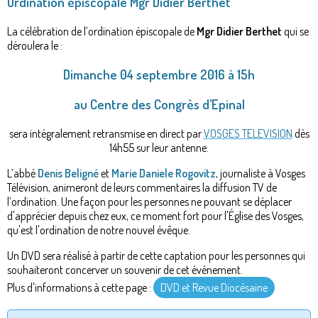
Ordination épiscopale Mgr Didier Berthet
La célébration de l’ordination épiscopale de
Mgr Didier Berthet
qui se
déroulera le :
Dimanche 04 septembre 2016 à 15h
au Centre des Congrès d’Epinal
sera intégralement retransmise en direct par
VOSGES TELEVISION
dès
14h55 sur leur antenne.
L’abbé
Denis Beligné
et
Marie Daniele Rogovitz
, journaliste à Vosges
Télévision, animeront de leurs commentaires la diffusion TV de
l’ordination. Une façon pour les personnes ne pouvant se déplacer
d'apprécier depuis chez eux, ce moment fort pour l'Église des Vosges,
qu'est l'ordination de notre nouvel évêque.
Un DVD sera réalisé à partir de cette captation pour les personnes qui
souhaiteront concerver un souvenir de cet événement.
Plus d'informations à cette page :
DVD et Revue Diocésaine