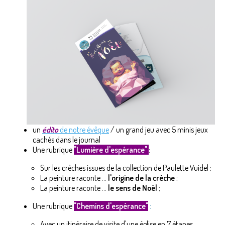
un
édito
de notre évêque
/ un grand jeu avec 5 minis jeux
cachés dans le journal
Une rubrique
"Lumière d'espérance"
:
Sur les crèches issues de la collection de Paulette Vuidel ;
La peinture raconte ...
l'origine de la crèche
;
La peinture raconte ...
le sens de Noël
;
Une rubrique
"Chemins d'espérance"
:
Avec un itinéraire de visite d'une église en 7 étapes