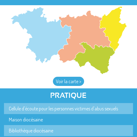
Voir la carte >
PRATIQUE
Cellule d'écoute pour les personnes victimes d'abus sexuels
Maison diocésaine
Bibliothèque diocésaine