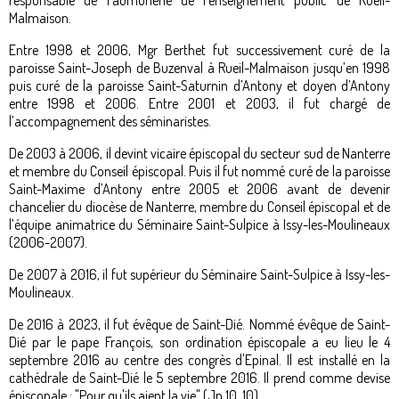
responsable de l’aumônerie de l’enseignement public de Rueil-
Malmaison.
Entre 1998 et 2006, Mgr Berthet fut successivement curé de la
paroisse Saint-Joseph de Buzenval à Rueil-Malmaison jusqu’en 1998
puis curé de la paroisse Saint-Saturnin d’Antony et doyen d’Antony
entre 1998 et 2006. Entre 2001 et 2003, il fut chargé de
l’accompagnement des séminaristes.
De 2003 à 2006, il devint vicaire épiscopal du secteur sud de Nanterre
et membre du Conseil épiscopal. Puis il fut nommé curé de la paroisse
Saint-Maxime d’Antony entre 2005 et 2006 avant de devenir
chancelier du diocèse de Nanterre, membre du Conseil épiscopal et de
l’équipe animatrice du Séminaire Saint-Sulpice à Issy-les-Moulineaux
(2006-2007).
De 2007 à 2016, il fut supérieur du Séminaire Saint-Sulpice à Issy-les-
Moulineaux.
De 2016 à 2023, il fut évêque de Saint-Dié. Nommé évêque de Saint-
Dié par le pape François, son ordination épiscopale a eu lieu le 4
septembre 2016 au centre des congrès d'Epinal. Il est installé en la
cathédrale de Saint-Dié le 5 septembre 2016. Il prend comme devise
épiscopale : "Pour qu'ils aient la vie" (Jn 10, 10).