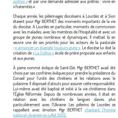
prêtres »
et par une demande adressée aux prêtres : vivre en
« fraternités ».
Chaque année, les pèlerinages diocésains à Lourdes et à Sion
étaient pour Mgr BERTHET des moments importants de la vie
du diocèse. A Lourdes en particulier, moments de communion
avec les malades, avec les membres de l’Hospitalité et avec un
groupe de jeunes nombreux et dynamiques. Il mettait là en
œuvre une de ses priorités pour les acteurs de la pastorale
:
« annoncer un évangile toujours jeune »
. Le diocèse lui doit la
création de
« La Colline »
, école de prière proposée aux enfants
et aux jeunes.
À peine nommé évêque de Saint-Dié, Mgr BERTHET avait été
choisi par ses confrères évêques pour prendre la présidence du
Conseil pour l’unité des chrétiens et les relations avec le
judaïsme. Il disposait d’atouts pour assurer cette responsabilité.
Lui-même avait été baptisé et initié à la vie chrétienne dans
l’Église Réformée. Depuis de nombreuses années, il était en
relation avec les chrétiens de langues slaves, plus
particulièrement avec l’Ukraine. Les pèlerins de Lourdes se
rappellent avec émotion Mgr BERTHET
chantant l’hymne
national ukrainien en juillet 2022
.