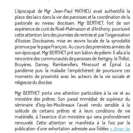
L’épiscopat de Mgr Jean-Paul MATHIEU avait authentifié la
place des laïcs dans la vie des paroisses et la coordination de la
pastorale au niveau diocésain. Mgr BERTHET, fort de son
expérience de curé de Rueil-Malmaison et d’Anthony, poursuivit
cette attention lors des journées de rentrée et par l’organisation
d’Assises Diocésaines, mise en œuvre locale de la synodalité
promue par le pape François. Au cours des premières années de
son épiscopat, Mgr BERTHET prit son bâton de pèlerin. Il alla à la
rencontre des communautés de paroisses de Xertigny, le Thillot,
Bruyères, Darney, Rambervillers, Mirecourt et Épinal. La
pandémie puis la maladie l’empêchèrent de poursuivre ces
moments de proximité avec les acteurs de la vie sociale et
religieuse du diocèse.
Mgr BERTHET porta une attention particulière à la vie et au
ministère des prêtres. Son passé immédiat de supérieur du
séminaire d’Issy-les-Moulineaux l’avait rendu sensible à la
solitude de certains prêtres et à leurs conditions de vie
matérielle, à l’exercice d’un ministère qui sera profondément
renouvelé. Cette attention se manifesta à la fois par la
publication d’une exhortation adressée aux fidèles
« Aimer les