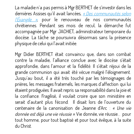
La maladie n’a pas permis à Mgr BERTHET de s’investir dans les
dernières Assises qu’il avait lancées,
« Des communautés selon
l’Évangile »
,
pour le renouveau de nos communautés
chrétiennes. Pendant ses mois de recul, la démarche fut
accompagnée par Mgr JACHIET, administrateur temporaire du
diocèse. La tâche se poursuivra désormais sans la présence
physique de celui qui l’avait initiée.
Mgr Didier BERTHET était convaincu que, dans son combat
contre la maladie, l’alliance conclue avec le diocèse s’était
approfondie, dans l’amour et la fidélité. Il s’était réjoui de la
grande communion qui avait été vécue malgré l’éloignement.
Jusqu’au bout, il a été très touché par les témoignages de
prières, les messages fraternels, les marques d’affection qui lui
étaient prodiguées. Il avait repris sa responsabilité dans la joie et
la confiance. Fragilisé, il voulait croire que son ministère en
serait d’autant plus fécond. Il disait lors de l’ouverture du
centenaire de la canonisation de Jeanne d’Arc :
« Une vie
donnée est déjà une vie réussie »
. Vie donnée, vie réussie… pour
tout homme, pour tout baptisé et pour tout évêque, à la suite
du Christ.