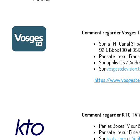
Comment regarder Vosges Té
Sur la TNT Canal 31, p
921), Bbox (30 et 351
Par satellite sur Fran
Sur applis IOS / Andr
Sur
vosgestelevision.
https://www.vosgestel
Comment regarder KTO TV 
Par les Boxes TV sur 
Par satellite sur Eutel
Sur
ktotv.com
et
You