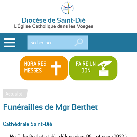
Diocèse de Saint-Dié
L'Église Catholique dans les Vosges
Rechercher
HORAIRES
FAIRE UN
MESSES
DON
Actualité
Vous
Funérailles de Mgr Berthet
êtes
ici
Cathédrale Saint-Dié
Mgr Didier Berthet est décédé le vendredi 08 septembre 2023 à