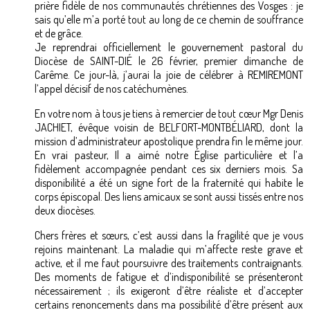
prière fidèle de nos communautés chrétiennes des Vosges : je
sais qu’elle m’a porté tout au long de ce chemin de souffrance
et de grâce.
Je reprendrai officiellement le gouvernement pastoral du
Diocèse de SAINT-DIÉ le 26 février, premier dimanche de
Carême. Ce jour-là, j’aurai la joie de célébrer à REMIREMONT
l’appel décisif de nos catéchumènes.
En votre nom à tous je tiens à remercier de tout cœur Mgr Denis
JACHIET, évêque voisin de BELFORT-MONTBÉLIARD, dont la
mission d’administrateur apostolique prendra fin le même jour.
En vrai pasteur, Il a aimé notre Église particulière et l’a
fidèlement accompagnée pendant ces six derniers mois. Sa
disponibilité a été un signe fort de la fraternité qui habite le
corps épiscopal. Des liens amicaux se sont aussi tissés entre nos
deux diocèses.
Chers frères et sœurs, c’est aussi dans la fragilité que je vous
rejoins maintenant. La maladie qui m’affecte reste grave et
active, et il me faut poursuivre des traitements contraignants.
Des moments de fatigue et d’indisponibilité se présenteront
nécessairement ; ils exigeront d’être réaliste et d’accepter
certains renoncements dans ma possibilité d’être présent aux