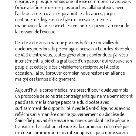
d’éprouver plus que jamais une intense communion avec vous.
Grâce à la fidélité de mes plus proches collaborateurs, avec
l’aide aussi de la « visio » qui abolit les distances, j’ai pu
continuer de diriger notre Église diocésaine, même si
manquaient la présence et les rencontres qui sont au cœur de
la mission de l’évêque.
Cet été a été aussi marqué par nos belles retrouvailles de
quelques jours lors du pèlerinage diocésain à Lourdes. Avec plus
de 400 d’entre vous, toutes générations confondues, j’ai vécu
intensément la joie et la gratitude d’un pasteur qui retrouve son
peuple, et cette joie était visiblement réciproque ! A cette
occasion, j’ai pu éprouver combien nous restons en alliance
malgré ces temps d’éloignement.
Aujourd’hui, le corps médical me prescrit pour quelques mois
un protocole de soins très contraignants qui ne me permettront
pas d’assumer la charge pastorale du diocèse avec
suffisamment de disponibilité. Avec le Saint-Siège, nous avons
réfléchi sur la manière dont le gouvernement du diocèse de
Saint-Dié pouvait être assuré au mieux pendant cette période
transitoire. La solution retenue est la nomination d’un évêque
extérieur comme « administrateur apostolique » qui assurera