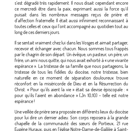
s’est dégradé très rapidement. Il nous disait cependant encore
ce mercredi être dans la paix, exprimant aussi la force qu’il
puisait dans les nombreux messages reçus de prière et
d’affection fraternelle. Il était aussi infiniment reconnaissant à
toutes celles et ceux qui l’ont accompagné au quotidien tout au
long de ces derniers jours.
Il se sentait vraiment chez lui dans les Vosges et aimait partager,
recevoir et échanger avec chacun. Nous sommes tous frappés
par le chagrin de son départ. Un évêque, un pasteur, un père, un
frère, un ami nous quitte, qui nous avait exhorté à « une vivante
espérance ». La tristesse de sa famille que nous partageons, la
tristesse de tous les fidèles du diocèse, notre tristesse, bien
naturelle en ce moment de séparation douloureux trouve
réconfort en la miséricorde de Dieu et en la Résurrection du
Christ. « Pour qu’ils aient la vie » était sa devise épiscopale : «
pour qu’ils l’aient en abondance » (Jn 10,10) – telle est notre
espérance !
Une veillée de prière sera proposée en différents lieux du diocèse
pour lui dire un dernier adieu. Son corps reposera à la grande
chapelle de la communauté des sœurs de Portieux, 21 rue
Eugène Huraux, puis en l’église Notre-Dame-de-Galilée à Saint-