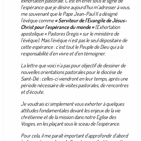
exhortation pastorale. C’est en effet sous le signe de
l’espérance que je désire aujourd’hui m’adresser à vous,
me souvenant que le Pape Jean-Paul II a désigné
l’évêque comme
« Serviteur de l’Evangile de Jésus-
Christ pour l’espérance du monde »
(Exhortation
apostolique « Pastores Gregis » sur le ministère de
l’évêque). Mais l’évêque n’est pas le seul dépositaire de
cette espérance : c’est tout le Peuple de Dieu qui a la
responsabilité d’en vivre et d’en témoigner.
La lettre que voici n’a pas pour objectif de dessiner de
nouvelles orientations pastorales pour le diocèse de
Saint-Dié : celles-ci viendront en leur temps, après une
période nécessaire de visites pastorales, de rencontres
et d’écoute.
Je voudrais ici simplement vous exhorter à quelques
attitudes fondamentales devant les enjeux de la vie
chrétienne et de la mission dans notre Eglise des
Vosges, en les plaçant sous le sceau de l’espérance.
Pour cela, il me paraît important d’approfondir d’abord