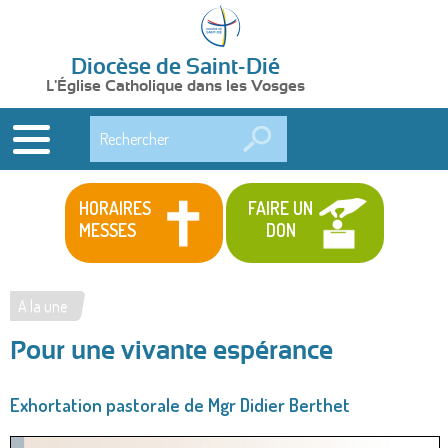
Diocèse de Saint-Dié
L'Église Catholique dans les Vosges
Rechercher
HORAIRES
FAIRE UN
MESSES
DON
A la une
Vous
Pour une vivante espérance
êtes
ici
Exhortation pastorale de Mgr Didier Berthet