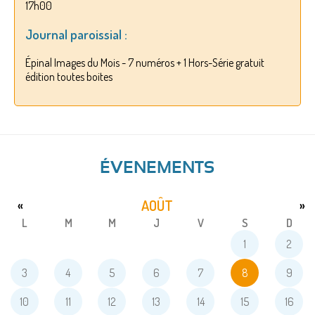
17h00
Journal paroissial :
Épinal Images du Mois - 7 numéros + 1 Hors-Série gratuit
édition toutes boites
ÉVENEMENTS
AOÛT
«
»
L
M
M
J
V
S
D
1
2
3
4
5
6
7
8
9
10
11
12
13
14
15
16