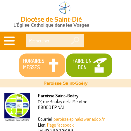
Diocèse de Saint-Dié
L'Église Catholique dans les Vosges
Rechercher
HORAIRES
FAIRE UN
MESSES
DON
Paroisse Saint-Goëry
Paroisse Saint-Goëry
17, rue Boulay de la Meurthe
Vous
88000
EPINAL
êtes
Courriel:
paroisse.epinal@wanadoo.fr
Lien:
Page Facebook
ici
Tél:
03 29 82 36 89