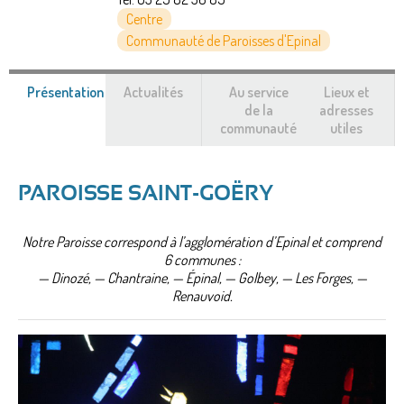
Centre
Communauté de Paroisses d'Epinal
Présentation
(onglet
Actualités
Au service
Lieux et
actif)
de la
adresses
communauté
utiles
PAROISSE SAINT-GOËRY
Notre Paroisse correspond à l’agglomération d’Epinal et comprend
6 communes :
— Dinozé, — Chantraine, — Épinal, — Golbey, — Les Forges, —
Renauvoid.