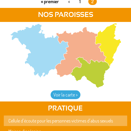
« premier
‹
1
2
PAGES
NOS PAROISSES
Voir la carte >
PRATIQUE
Cellule d'écoute pour les personnes victimes d'abus sexuels