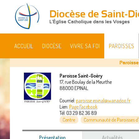
Diocèse de Saint-Di
L'Église Catholique dans les Vosges
ACCUEIL
DIOCÈSE
VIVRE SA FOI
PAROISSES
Paroisse
Paroisse Saint-Goëry
17, rue Boulay de la Meurthe
Vous
88000
EPINAL
êtes
Courriel:
paroisse.epinal@wanadoo.fr
Lien:
Page Facebook
ici
Tél:
03 29 82 36 89
Centre
Communauté de Paroisses d'
Présentation
(onglet
Actualités