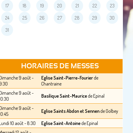
17
18
19
20
21
22
23
24
25
26
27
28
29
30
31
HORAIRES DE MESSES
Dimanche 9 août -
Eglise Saint-Pierre-Fourier
de
9:30
Chantraine
Dimanche 9 août -
Basilique Saint-Maurice
de Epinal
10:30
Dimanche 9 août -
Eglise Saints Abdon et Sennen
de Golbey
10:45
Lundi 10 août - 8:30
Eglise Saint-Antoine
de Epinal
Mercredi 12 août -