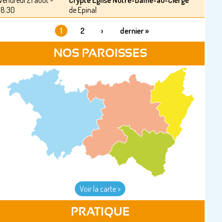
Vendredi 21 août -
Crypte Église Notre-Dame-au-Cierge
18:30
de Epinal
1
2
›
dernier »
PAGES
NOS PAROISSES
Voir la carte >
PRATIQUE