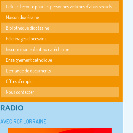
Cellule d'écoute pour les personnes victimes d'abus sexuels
Maison diocésaine
Bibliothèque diocésaine
Pèlerinages diocésains
Inscrire mon enfant au catéchisme
Enseignement catholique
Demande de documents
Offres d'emploi
Nous contacter
RADIO
AVEC RCF LORRAINE