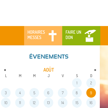
HORAIRES
FAIRE UN
MESSES
DON
ÉVENEMENTS
AOÛT
«
»
L
M
M
J
V
S
D
1
2
3
4
5
6
7
8
9
10
11
12
13
14
15
16