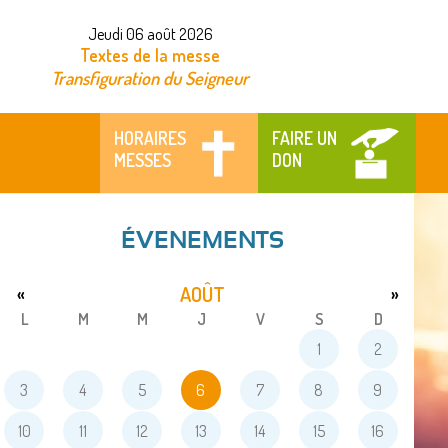
Jeudi 06 août 2026
Textes de la messe
Transfiguration du Seigneur
HORAIRES
FAIRE UN
MESSES
DON
ÉVENEMENTS
AOÛT
«
»
L
M
M
J
V
S
D
1
2
3
4
5
6
7
8
9
10
11
12
13
14
15
16