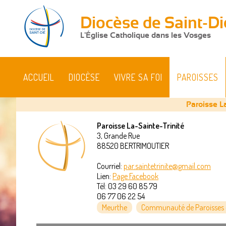
Diocèse de Saint-Di
L'Église Catholique dans les Vosges
ACCUEIL
DIOCÈSE
VIVRE SA FOI
PAROISSES
Paroisse La
Paroisse La-Sainte-Trinité
3, Grande Rue
Vous
88520
BERTRIMOUTIER
êtes
Courriel:
par.saintetrinite@gmail.com
Lien:
Page Facebook
ici
Tél:
03 29 60 85 79
06 77 06 22 54
Meurthe
Communauté de Paroisses d