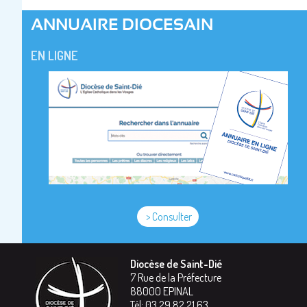
ANNUAIRE DIOCESAIN
EN LIGNE
> Consulter
Diocèse de Saint-Dié
7 Rue de la Préfecture
88000
EPINAL
Tél:
03 29 82 21 63