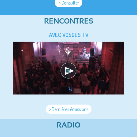
> Consulter
RENCONTRES
AVEC VOSGES TV
> Dernières émissions
RADIO