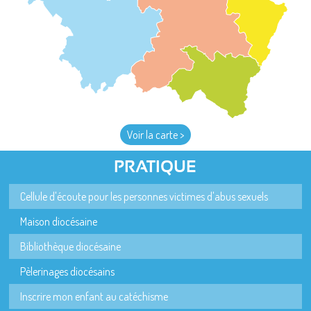
Voir la carte >
PRATIQUE
Cellule d'écoute pour les personnes victimes d'abus sexuels
Maison diocésaine
Bibliothèque diocésaine
Pèlerinages diocésains
Inscrire mon enfant au catéchisme