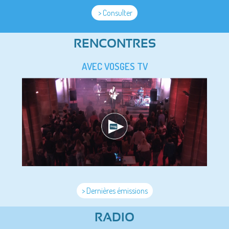
> Consulter
RENCONTRES
AVEC VOSGES TV
> Dernières émissions
RADIO