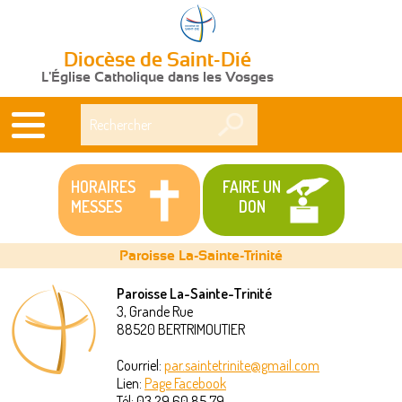
Diocèse de Saint-Dié
L'Église Catholique dans les Vosges
Rechercher
HORAIRES
FAIRE UN
MESSES
DON
Paroisse La-Sainte-Trinité
Paroisse La-Sainte-Trinité
3, Grande Rue
Vous
88520
BERTRIMOUTIER
êtes
Courriel:
par.saintetrinite@gmail.com
Lien:
Page Facebook
ici
Tél:
03 29 60 85 79