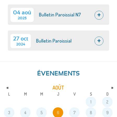
04 aoû
Bulletin Paroissial N7
2025
27 oct
Bulletin Paroissial
2024
ÉVENEMENTS
AOÛT
«
»
L
M
M
J
V
S
D
1
2
3
4
5
6
7
8
9