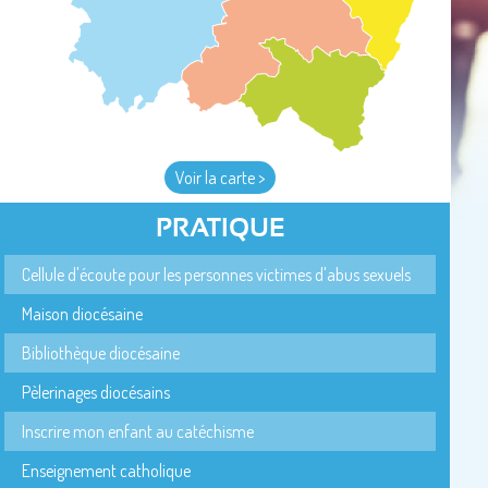
Voir la carte >
PRATIQUE
Cellule d'écoute pour les personnes victimes d'abus sexuels
Maison diocésaine
Bibliothèque diocésaine
Pèlerinages diocésains
Inscrire mon enfant au catéchisme
Enseignement catholique