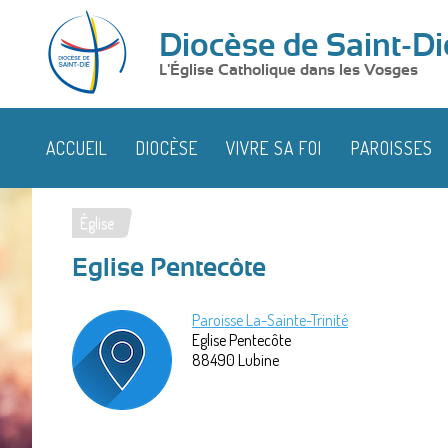
Diocèse de Saint-Di
L'Église Catholique dans les Vosges
ACCUEIL
DIOCÈSE
VIVRE SA FOI
PAROISSES
Église
Vous
Eglise Pentecôte
êtes
ici
Paroisse La-Sainte-Trinité
Eglise Pentecôte
88490
Lubine