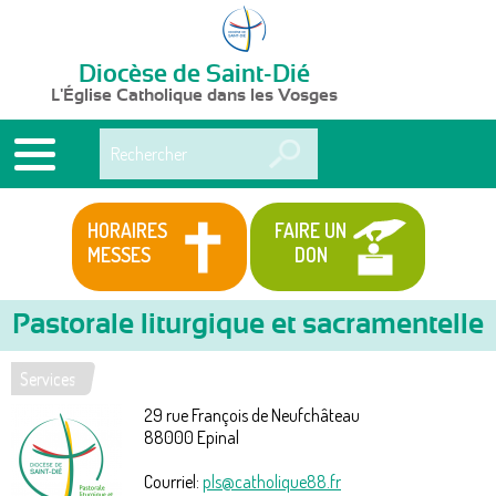
Diocèse de Saint-Dié
L'Église Catholique dans les Vosges
Rechercher
HORAIRES
FAIRE UN
MESSES
DON
Pastorale liturgique et sacramentelle
Services
Vous
29 rue François de Neufchâteau
êtes
88000
Epinal
ici
Courriel:
pls@catholique88.fr