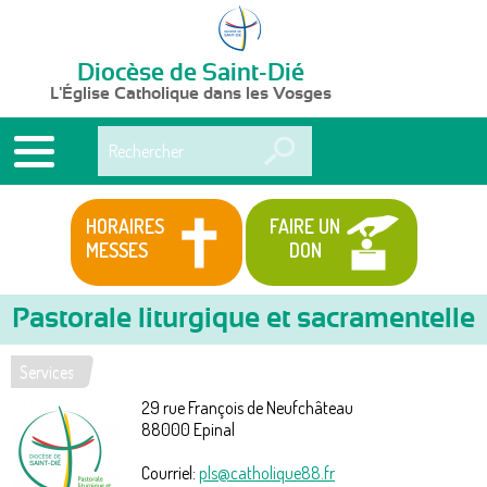
Diocèse de Saint-Dié
L'Église Catholique dans les Vosges
Rechercher
HORAIRES
FAIRE UN
MESSES
DON
Pastorale liturgique et sacramentelle
Services
Vous
29 rue François de Neufchâteau
êtes
88000
Epinal
ici
Courriel:
pls@catholique88.fr