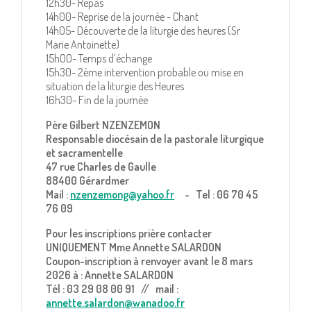
12h30- Repas
14h00- Reprise de la journée - Chant
14h05- Découverte de la liturgie des heures (Sr
Marie Antoinette)
15h00- Temps d’échange
15h30- 2ème intervention probable ou mise en
situation de la liturgie des Heures
16h30- Fin de la journée
Père Gilbert NZENZEMON
Responsable diocésain de la pastorale liturgique
et sacramentelle
47 rue Charles de Gaulle
88400 Gérardmer
Mail :
nzenzemong@yahoo.fr
- Tel : 06 70 45
76 09
Pour les inscriptions prière contacter
UNIQUEMENT Mme Annette SALARDON
Coupon-inscription à renvoyer avant le 8 mars
2026 à : Annette SALARDON
Tél : 03 29 08 00 91 // mail :
annette.salardon@wanadoo.fr