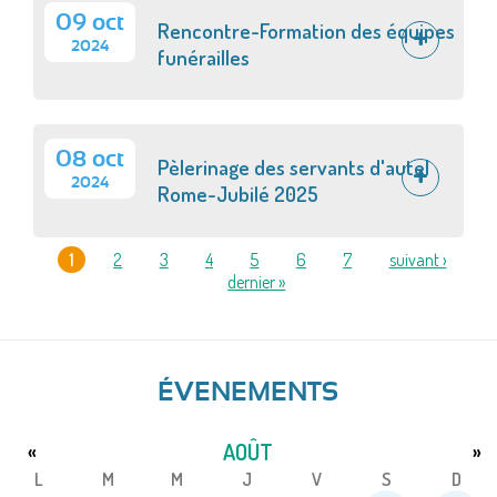
09 oct
Rencontre-Formation des équipes
2024
funérailles
08 oct
Pèlerinage des servants d'autel
2024
Rome-Jubilé 2025
1
2
3
4
5
6
7
suivant ›
dernier »
PAGES
ÉVENEMENTS
AOÛT
«
»
L
M
M
J
V
S
D