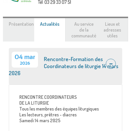
Tél:
03 29 33 07 51
Présentation
Actualités
(onglet
Au service
Lieux et
actif)
de la
adresses
communauté
utiles
04 mar
Rencontre-Formation des
2026
Coordinateurs de liturgie 14 mars
2026
RENCONTRE COORDINATEURS
DE LA LITURGIE
Tous les membres des équipes liturgiques
Les lecteurs, prêtres - diacres
Samedi 14 mars 2025