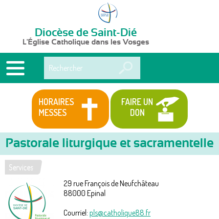
Diocèse de Saint-Dié
L'Église Catholique dans les Vosges
Rechercher
HORAIRES
FAIRE UN
MESSES
DON
Pastorale liturgique et sacramentelle
Services
Vous
29 rue François de Neufchâteau
êtes
88000
Epinal
ici
Courriel:
pls@catholique88.fr