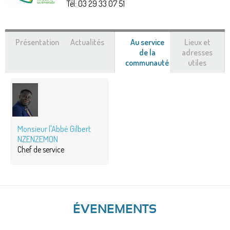
Tél:
03 29 33 07 51
Présentation
Actualités
Au service
Lieux et
de la
adresses
communauté
(onglet
utiles
actif)
Monsieur l'Abbé Gilbert
NZENZEMON
Chef de service
ÉVENEMENTS