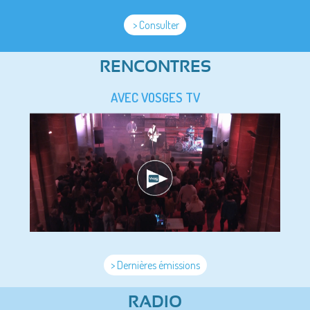
> Consulter
RENCONTRES
AVEC VOSGES TV
> Dernières émissions
RADIO