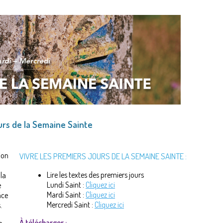
urs de la Semaine Sainte
ion
VIVRE LES PREMIERS JOURS DE LA SEMAINE SAINTE :
Lire les textes des premiers jours
 la
Lundi Saint :
Cliquez ici
e
Mardi Saint :
Cliquez ici
âce
Mercredi Saint :
Cliquez ici
.
À télécharger :