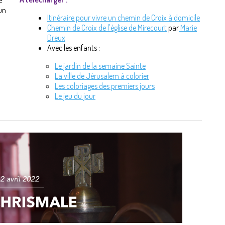
e
 un
Itinéraire pour vivre un chemin de Croix à domicile
Chemin de Croix de l'église de Mirecourt
par
Marie
Dreux
Avec les enfants :
Le jardin de la semaine Sainte
La ville de Jérusalem à colorier
Les coloriages des premiers jours
Le jeu du jour