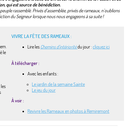
ion, qui est source de bénédiction.
peuple rassemblé. Privés d’assemblée, privés de rameaux, n’oublions
ction du Seigneur lorsque nous nous engageons à sa suite !
VIVRE LA FÊTE DES RAMEAUX :
lem.
Lire les
Chemins d'intériorité
du jour :
cliquez ici
é le
À télécharger :
Avec les enfants :
Le jardin de la semaine Sainte
 les
Le jeu du jour
s
À voir :
Revivre les Rameaux en photos à Remiremont