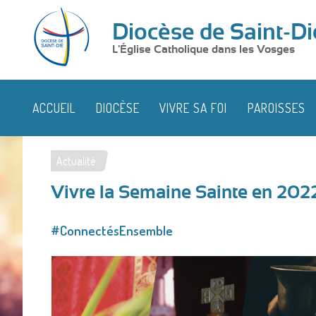
Diocèse de Saint-Di
L'Église Catholique dans les Vosges
ACCUEIL
DIOCÈSE
VIVRE SA FOI
PAROISSES
Actualité
Vous
Vivre la Semaine Sainte en 202
êtes
ici
#ConnectésEnsemble