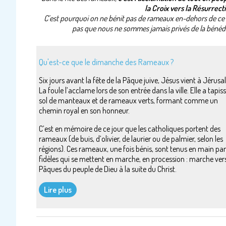
la Croix vers la Résurrect
C’est pourquoi on ne bénit pas de rameaux en-dehors de ce 
pas que nous ne sommes jamais privés de la bénédi
Qu'est-ce que le dimanche des Rameaux ?
Six jours avant la fête de la Pâque juive, Jésus vient à Jérusa
La foule l’acclame lors de son entrée dans la ville. Elle a tapiss
sol de manteaux et de rameaux verts, formant comme un
chemin royal en son honneur.
C’est en mémoire de ce jour que les catholiques portent des
rameaux (de buis, d’olivier, de laurier ou de palmier, selon les
régions). Ces rameaux, une fois bénis, sont tenus en main par
fidèles qui se mettent en marche, en procession : marche ver
Pâques du peuple de Dieu à la suite du Christ.
Lire plus