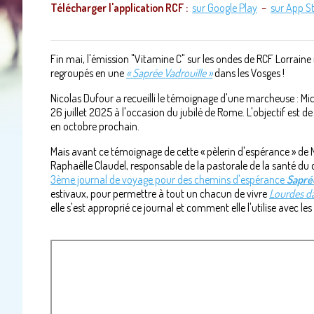
Télécharger l'application RCF :
sur Google Play
–
sur App S
Fin mai, l'émission "Vitamine C" sur les ondes de RCF Lorraine 
regroupés en une
« Saprée Vadrouille »
dans les Vosges !
Nicolas Dufour a recueilli le témoignage d'une marcheuse : Mich
26 juillet 2025 à l'occasion du jubilé de Rome. L'objectif est 
en octobre prochain.
Mais avant ce témoignage de cette « pèlerin d'espérance » de M
Raphaëlle Claudel, responsable de la pastorale de la santé du d
3ème journal de voyage pour des chemins d'espérance
Sapré
estivaux, pour permettre à tout un chacun de vivre
Lourdes da
elle s'est approprié ce journal et comment elle l'utilise avec le