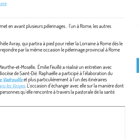
tore
met en avant plusieurs pélerinages... l'un à Rome, les autres
èle Avray, qui partira à pied pour relier la Lorraine à Rome dès le
de rejoindre par la même occasion le pèlerinage provincial à Rome
eurthe-et-Moselle, Émilie Feuillé a réalisé un entretien avec
iocèse de Saint-Dié. Raphaëlle a participé à l'élaboration du
e Vadrouille
et plus particulièrement à l'un des itinéraires
ns les Vosges
. L'occasion d'échanger avec elle sur la manière dont
s personnes qu'elle rencontre à travers la pastorale de la santé.