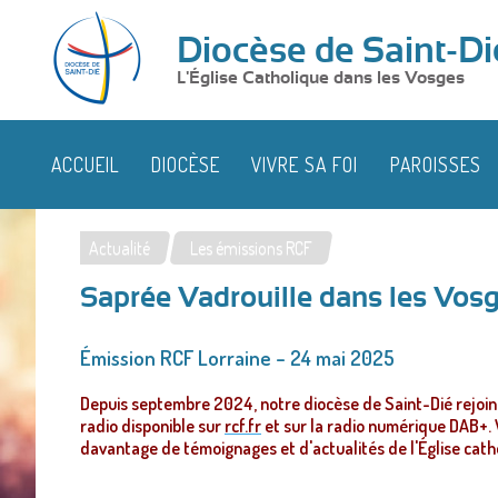
Diocèse de Saint-Di
L'Église Catholique dans les Vosges
ACCUEIL
DIOCÈSE
VIVRE SA FOI
PAROISSES
Actualité
Les émissions RCF
Vous
Saprée Vadrouille dans les Vosg
êtes
ici
Émission RCF Lorraine – 24 mai 2025
Depuis septembre 2024, notre diocèse de Saint-Dié rejoin
radio disponible sur
rcf.fr
et sur la radio numérique DAB+. 
davantage de témoignages et d'actualités de l'Église cath