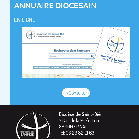
ANNUAIRE DIOCESAIN
EN LIGNE
> Consulter
Diocèse de Saint-Dié
7 Rue de la Préfecture
88000
EPINAL
Tél:
03 29 82 21 63