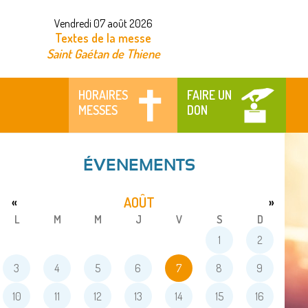
Vendredi 07 août 2026
Textes de la messe
Saint Gaétan de Thiene
HORAIRES
FAIRE UN
MESSES
DON
ÉVENEMENTS
AOÛT
«
»
L
M
M
J
V
S
D
1
2
3
4
5
6
7
8
9
10
11
12
13
14
15
16