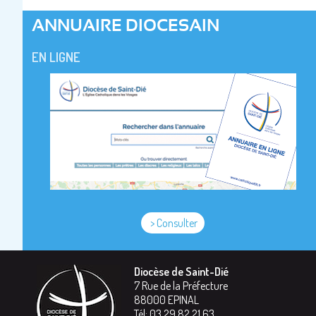
ANNUAIRE DIOCESAIN
EN LIGNE
> Consulter
Diocèse de Saint-Dié
7 Rue de la Préfecture
88000
EPINAL
Tél:
03 29 82 21 63