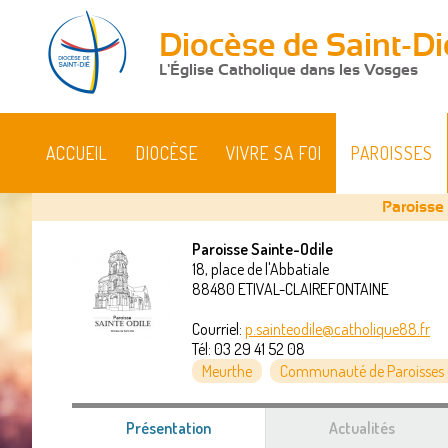
Diocèse de Saint-Di
L'Église Catholique dans les Vosges
ACCUEIL
DIOCÈSE
VIVRE SA FOI
PAROISSES
Paroisse
Paroisse Sainte-Odile
18, place de l'Abbatiale
Vous
88480
ETIVAL-CLAIREFONTAINE
êtes
Courriel:
p.sainteodile@catholique88.fr
Tél:
03 29 41 52 08
ici
Meurthe
Communauté de Paroisses d
Présentation
(onglet
Actualités