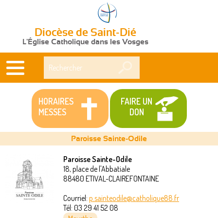
Diocèse de Saint-Dié
L'Église Catholique dans les Vosges
Rechercher
HORAIRES
FAIRE UN
MESSES
DON
Paroisse Sainte-Odile
Paroisse Sainte-Odile
18, place de l'Abbatiale
Vous
88480
ETIVAL-CLAIREFONTAINE
êtes
Courriel:
p.sainteodile@catholique88.fr
Tél:
03 29 41 52 08
ici