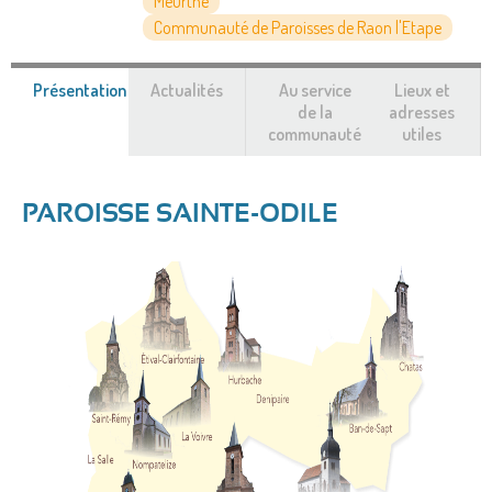
Meurthe
Communauté de Paroisses de Raon l'Etape
Présentation
(onglet
Actualités
Au service
Lieux et
actif)
de la
adresses
communauté
utiles
PAROISSE SAINTE-ODILE