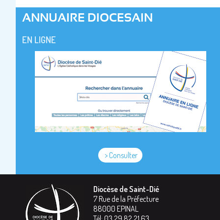
ANNUAIRE DIOCESAIN
EN LIGNE
> Consulter
Diocèse de Saint-Dié
7 Rue de la Préfecture
88000
EPINAL
Tél:
03 29 82 21 63