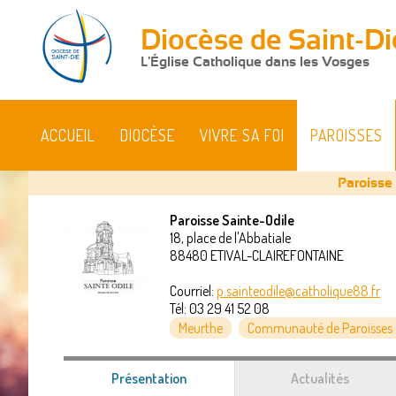
Diocèse de Saint-Di
L'Église Catholique dans les Vosges
ACCUEIL
DIOCÈSE
VIVRE SA FOI
PAROISSES
Paroisse
Paroisse Sainte-Odile
18, place de l'Abbatiale
Vous
88480
ETIVAL-CLAIREFONTAINE
êtes
Courriel:
p.sainteodile@catholique88.fr
Tél:
03 29 41 52 08
ici
Meurthe
Communauté de Paroisses d
Présentation
(onglet
Actualités