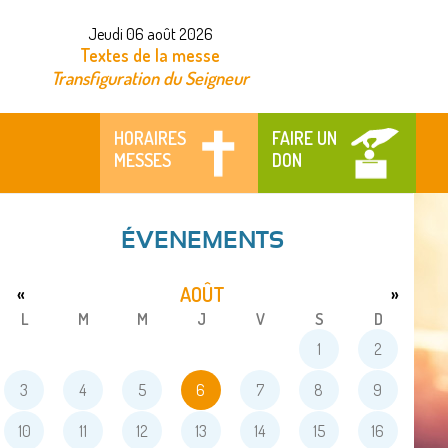
Jeudi 06 août 2026
Textes de la messe
Transfiguration du Seigneur
HORAIRES
FAIRE UN
MESSES
DON
ÉVENEMENTS
AOÛT
«
»
L
M
M
J
V
S
D
1
2
3
4
5
6
7
8
9
10
11
12
13
14
15
16