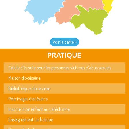
Voir la carte >
PRATIQUE
Cellule d'écoute pour les personnes victimes d'abus sexuels
Maison diocésaine
Bibliothèque diocésaine
Pèlerinages diocésains
Inscrire mon enfant au catéchisme
Enseignement catholique