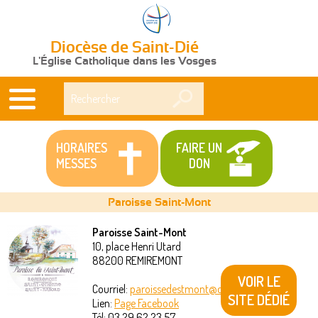
Diocèse de Saint-Dié
L'Église Catholique dans les Vosges
Rechercher
HORAIRES
FAIRE UN
MESSES
DON
Paroisse Saint-Mont
Paroisse Saint-Mont
10, place Henri Utard
Vous
88200
REMIREMONT
êtes
VOIR LE
Courriel:
paroissedestmont@orange.fr
SITE DÉDIÉ
Lien:
Page Facebook
ici
Tél:
03 29 62 23 57