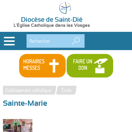
Diocèse de Saint-Dié
L'Église Catholique dans les Vosges
Rechercher
HORAIRES
FAIRE UN
MESSES
DON
Etablissement catholique
École
Vous
Sainte-Marie
êtes
ici