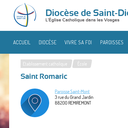
Diocèse de Saint-Di
L'Église Catholique dans les Vosges
ACCUEIL
DIOCÈSE
VIVRE SA FOI
PAROISSES
Etablissement catholique
École
Vous
Saint Romaric
êtes
ici
Paroisse Saint-Mont
3 rue du Grand Jardin
88200
REMIREMONT