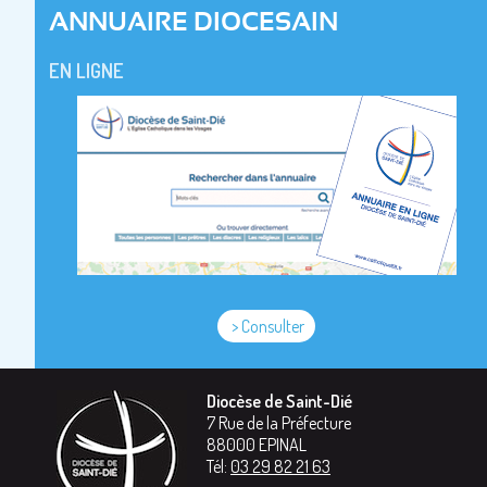
ANNUAIRE DIOCESAIN
EN LIGNE
> Consulter
Diocèse de Saint-Dié
7 Rue de la Préfecture
88000
EPINAL
Tél:
03 29 82 21 63