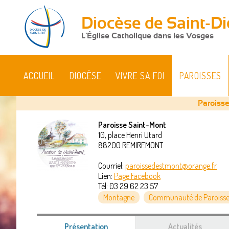
Diocèse de Saint-Di
L'Église Catholique dans les Vosges
ACCUEIL
DIOCÈSE
VIVRE SA FOI
PAROISSES
Paroiss
Paroisse Saint-Mont
10, place Henri Utard
Vous
88200
REMIREMONT
êtes
Courriel:
paroissedestmont@orange.fr
Lien:
Page Facebook
ici
Tél:
03 29 62 23 57
Montagne
Communauté de Paroisse
Présentation
(onglet
Actualités