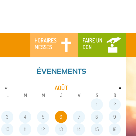
HORAIRES
FAIRE UN
MESSES
DON
ÉVENEMENTS
AOÛT
«
»
L
M
M
J
V
S
D
1
2
3
4
5
6
7
8
9
10
11
12
13
14
15
16