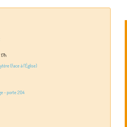
t
 17h
ère (face à l'Église)
ge - porte 204