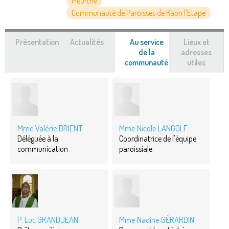
Meurthe
Communauté de Paroisses de Raon l'Etape
Présentation
Actualités
Au service
Lieux et
de la
adresses
communauté
(onglet
utiles
actif)
Mme Valérie BRIENT
Mme Nicole LANGOLF
Déléguée à la
Coordinatrice de l'équipe
communication
paroissiale
P. Luc GRANDJEAN
Mme Nadine GÉRARDIN