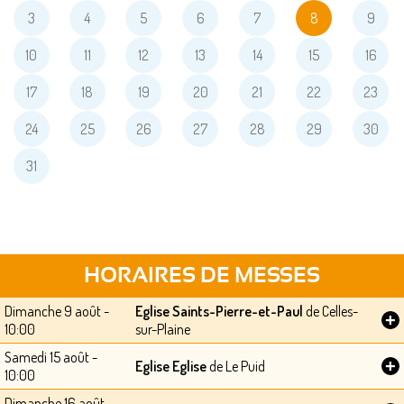
3
4
5
6
7
8
9
10
11
12
13
14
15
16
17
18
19
20
21
22
23
24
25
26
27
28
29
30
31
HORAIRES DE MESSES
Dimanche 9 août -
Eglise Saints-Pierre-et-Paul
de Celles-
+
10:00
sur-Plaine
Samedi 15 août -
+
Eglise Eglise
de Le Puid
10:00
Dimanche 16 août -