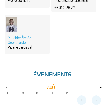
Prêtre auxiliaire
Responsable catéchèse
- 06 31 31 26 72
M. l'abbé Élysée
Guendjande
Vicaire paroissial
ÉVENEMENTS
AOÛT
«
»
L
M
M
J
V
S
D
1
2