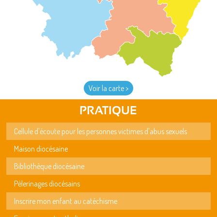
Voir la carte >
PRATIQUE
Cellule d'écoute pour les personnes victimes d'abus sexuels
Maison diocésaine
Bibliothèque diocésaine
Pèlerinages diocésains
Inscrire mon enfant au catéchisme