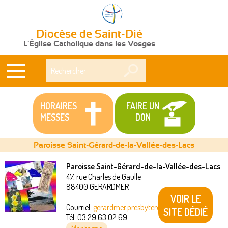
Diocèse de Saint-Dié
L'Église Catholique dans les Vosges
Rechercher
HORAIRES
FAIRE UN
MESSES
DON
Paroisse Saint-Gérard-de-la-Vallée-des-Lacs
Paroisse Saint-Gérard-de-la-Vallée-des-Lacs
47, rue Charles de Gaulle
Vous
88400
GERARDMER
VOIR LE
êtes
Courriel:
gerardmer.presbytere@akeonet.com
SITE DÉDIÉ
Tél:
03 29 63 02 69
ici