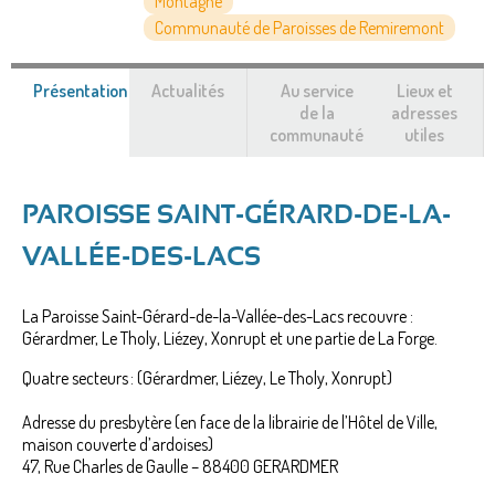
Montagne
Communauté de Paroisses de Remiremont
Présentation
(onglet
Actualités
Au service
Lieux et
actif)
de la
adresses
communauté
utiles
PAROISSE SAINT-GÉRARD-DE-LA-
VALLÉE-DES-LACS
La Paroisse Saint-Gérard-de-la-Vallée-des-Lacs recouvre :
Gérardmer, Le Tholy, Liézey, Xonrupt et une partie de La Forge.
Quatre secteurs : (Gérardmer, Liézey, Le Tholy, Xonrupt)
Adresse du presbytère (en face de la librairie de l’Hôtel de Ville,
maison couverte d’ardoises)
47, Rue Charles de Gaulle – 88400 GERARDMER