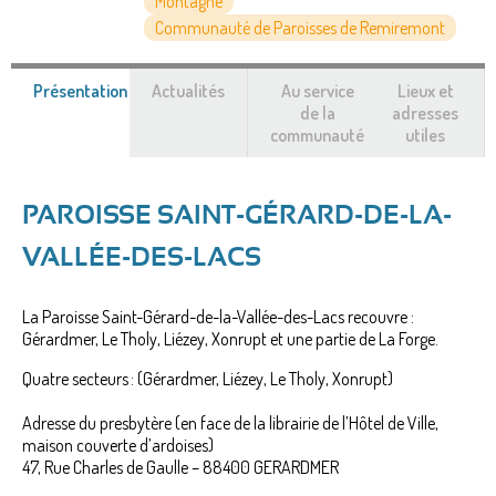
Montagne
Communauté de Paroisses de Remiremont
Présentation
(onglet
Actualités
Au service
Lieux et
actif)
de la
adresses
communauté
utiles
PAROISSE SAINT-GÉRARD-DE-LA-
VALLÉE-DES-LACS
La Paroisse Saint-Gérard-de-la-Vallée-des-Lacs recouvre :
Gérardmer, Le Tholy, Liézey, Xonrupt et une partie de La Forge.
Quatre secteurs : (Gérardmer, Liézey, Le Tholy, Xonrupt)
Adresse du presbytère (en face de la librairie de l’Hôtel de Ville,
maison couverte d’ardoises)
47, Rue Charles de Gaulle – 88400 GERARDMER