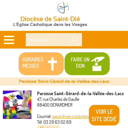
Diocèse de Saint-Dié
L'Église Catholique dans les Vosges
Rechercher
HORAIRES
FAIRE UN
MESSES
DON
Paroisse Saint-Gérard-de-la-Vallée-des-Lacs
Paroisse Saint-Gérard-de-la-Vallée-des-Lacs
47, rue Charles de Gaulle
Vous
88400
GERARDMER
VOIR LE
êtes
Courriel:
gerardmer.presbytere@akeonet.com
SITE DÉDIÉ
Tél:
03 29 63 02 69
ici