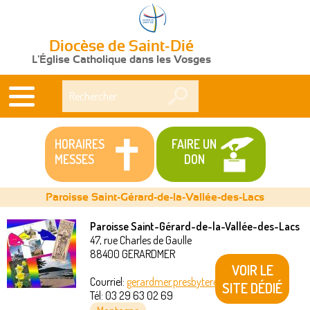
Diocèse de Saint-Dié
L'Église Catholique dans les Vosges
Rechercher
HORAIRES
FAIRE UN
MESSES
DON
Paroisse Saint-Gérard-de-la-Vallée-des-Lacs
Paroisse Saint-Gérard-de-la-Vallée-des-Lacs
47, rue Charles de Gaulle
Vous
88400
GERARDMER
VOIR LE
êtes
Courriel:
gerardmer.presbytere@akeonet.com
SITE DÉDIÉ
Tél:
03 29 63 02 69
ici