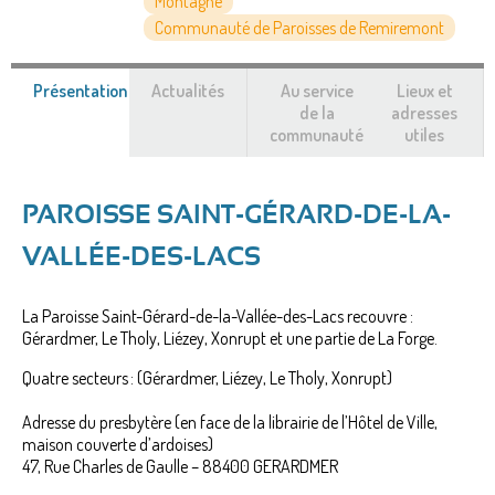
Montagne
Communauté de Paroisses de Remiremont
Présentation
(onglet
Actualités
Au service
Lieux et
actif)
de la
adresses
communauté
utiles
PAROISSE SAINT-GÉRARD-DE-LA-
VALLÉE-DES-LACS
La Paroisse Saint-Gérard-de-la-Vallée-des-Lacs recouvre :
Gérardmer, Le Tholy, Liézey, Xonrupt et une partie de La Forge.
Quatre secteurs : (Gérardmer, Liézey, Le Tholy, Xonrupt)
Adresse du presbytère (en face de la librairie de l’Hôtel de Ville,
maison couverte d’ardoises)
47, Rue Charles de Gaulle – 88400 GERARDMER