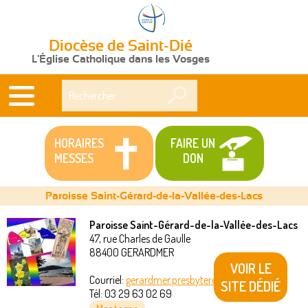
Diocèse de Saint-Dié
L'Église Catholique dans les Vosges
Rechercher
HORAIRES
FAIRE UN
MESSES
DON
Paroisse Saint-Gérard-de-la-Vallée-des-Lacs
Paroisse Saint-Gérard-de-la-Vallée-des-Lacs
47, rue Charles de Gaulle
Vous
88400
GERARDMER
VOIR LE
êtes
Courriel:
gerardmer.presbytere@akeonet.com
SITE DÉDIÉ
Tél:
03 29 63 02 69
ici