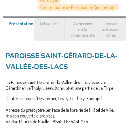
Montagne
Communauté de Paroisses de Remiremont
Présentation
(onglet
Actualités
Au service
Lieux et
actif)
de la
adresses
communauté
utiles
PAROISSE SAINT-GÉRARD-DE-LA-
VALLÉE-DES-LACS
La Paroisse Saint-Gérard-de-la-Vallée-des-Lacs recouvre :
Gérardmer, Le Tholy, Liézey, Xonrupt et une partie de La Forge.
Quatre secteurs : (Gérardmer, Liézey, Le Tholy, Xonrupt)
Adresse du presbytère (en face de la librairie de l’Hôtel de Ville,
maison couverte d’ardoises)
47, Rue Charles de Gaulle – 88400 GERARDMER