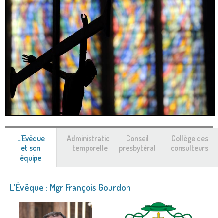
L'Evêque
Administration
Conseil
Collège des
et son
temporelle
presbytéral
consulteurs
équipe
(onglet
actif)
L'Évêque : Mgr François Gourdon