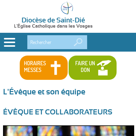
Diocèse de Saint-Dié
L'Église Catholique dans les Vosges
Rechercher
HORAIRES
FAIRE UN
MESSES
DON
L'Évêque et son équipe
ÉVÊQUE ET COLLABORATEURS