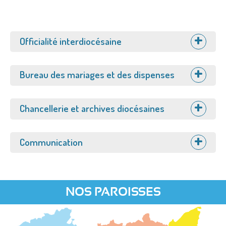
Afficher
Officialité interdiocésaine
Afficher
Bureau des mariages et des dispenses
Afficher
Chancellerie et archives diocésaines
Afficher
Communication
NOS PAROISSES