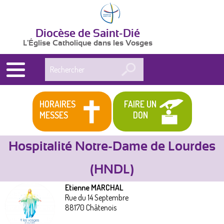
Diocèse de Saint-Dié
L'Église Catholique dans les Vosges
Rechercher
HORAIRES
FAIRE UN
MESSES
DON
Hospitalité Notre-Dame de Lourdes
(HNDL)
Mouvements
Vous
Etienne MARCHAL
êtes
Rue du 14 Septembre
88170
Châtenois
ici