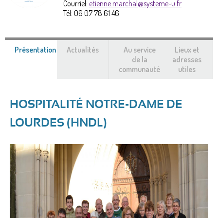
Courriel:
etienne.marchal@systeme-u.fr
Tél:
06 07 78 61 46
Présentation
(onglet
Actualités
Au service
Lieux et
actif)
de la
adresses
communauté
utiles
HOSPITALITÉ NOTRE-DAME DE
LOURDES (HNDL)