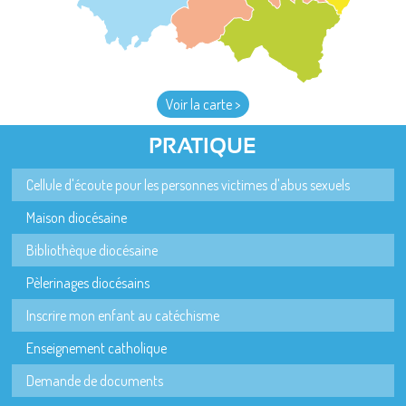
Voir la carte >
PRATIQUE
Cellule d'écoute pour les personnes victimes d'abus sexuels
Maison diocésaine
Bibliothèque diocésaine
Pèlerinages diocésains
Inscrire mon enfant au catéchisme
Enseignement catholique
Demande de documents