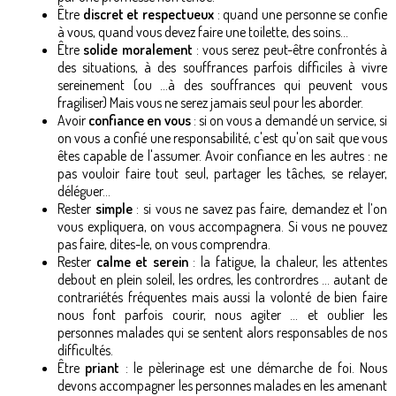
Être
discret et respectueux
: quand une personne se confie
à vous, quand vous devez faire une toilette, des soins…
Être
solide moralement
: vous serez peut-être confrontés à
des situations, à des souffrances parfois difficiles à vivre
sereinement (ou …à des souffrances qui peuvent vous
fragiliser) Mais vous ne serez jamais seul pour les aborder.
Avoir
confiance en vous
: si on vous a demandé un service, si
on vous a confié une responsabilité, c'est qu'on sait que vous
êtes capable de l'assumer. Avoir confiance en les autres : ne
pas vouloir faire tout seul, partager les tâches, se relayer,
déléguer…
Rester
simple
: si vous ne savez pas faire, demandez et l’on
vous expliquera, on vous accompagnera. Si vous ne pouvez
pas faire, dites-le, on vous comprendra.
Rester
calme et serein
: la fatigue, la chaleur, les attentes
debout en plein soleil, les ordres, les contrordres ... autant de
contrariétés fréquentes mais aussi la volonté de bien faire
nous font parfois courir, nous agiter ... et oublier les
personnes malades qui se sentent alors responsables de nos
difficultés.
Être
priant
: le pèlerinage est une démarche de foi. Nous
devons accompagner les personnes malades en les amenant