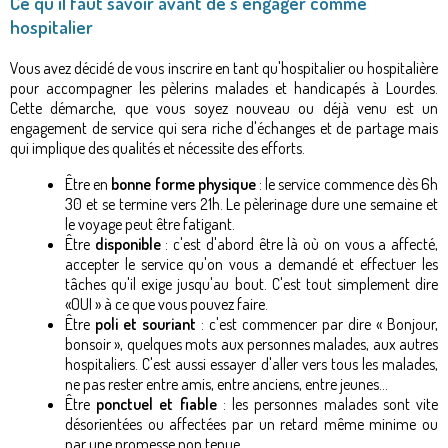
Ce qu'il faut savoir avant de s'engager comme
hospitalier
Vous avez décidé de vous inscrire en tant qu'hospitalier ou hospitalière
pour accompagner les pèlerins malades et handicapés à Lourdes.
Cette démarche, que vous soyez nouveau ou déjà venu est un
engagement de service qui sera riche d'échanges et de partage mais
qui implique des qualités et nécessite des efforts.
Être en
bonne forme physique
: le service commence dès 6h
30 et se termine vers 21h. Le pèlerinage dure une semaine et
le voyage peut être fatigant.
Être
disponible
: c'est d'abord être là où on vous a affecté,
accepter le service qu'on vous a demandé et effectuer les
tâches qu'il exige jusqu'au bout. C'est tout simplement dire
«OUI » à ce que vous pouvez faire.
Être
poli et souriant
: c'est commencer par dire « Bonjour,
bonsoir », quelques mots aux personnes malades, aux autres
hospitaliers. C'est aussi essayer d'aller vers tous les malades,
ne pas rester entre amis, entre anciens, entre jeunes…
Être
ponctuel et fiable
: les personnes malades sont vite
désorientées ou affectées par un retard même minime ou
par une promesse non tenue.