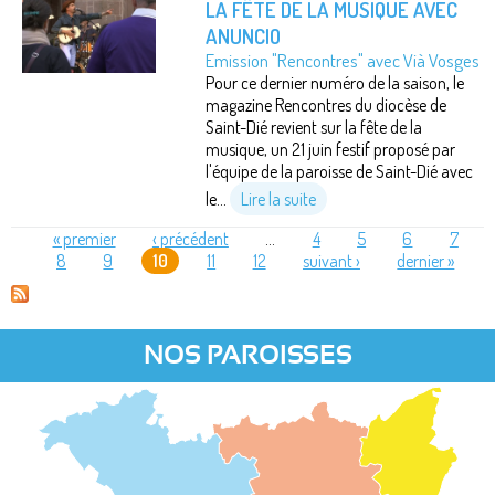
LA FÊTE DE LA MUSIQUE AVEC
ANUNCIO
Emission "Rencontres" avec Vià Vosges
Pour ce dernier numéro de la saison, le
magazine Rencontres du diocèse de
Saint-Dié revient sur la fête de la
musique, un 21 juin festif proposé par
l'équipe de la paroisse de Saint-Dié avec
le...
Lire la suite
« premier
‹ précédent
…
4
5
6
7
8
9
10
11
12
suivant ›
dernier »
PAGES
NOS PAROISSES