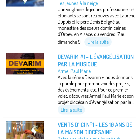
Les jeunes à la neige
Une vingtaine de jeunes professionnels et
étudiants se sont retrouvés avec Laurène
Dupuis et le père Denis Beligné au
monastère des soeurs dominicaines
d'Orbey, en Alsace, du vendredi 7 au
dimanche 9...
Lire la suite
DEVARIM #1 – L’ÉVANGÉLISATION
PAR LA MUSIQUE
Armel Paul Marie
Avec la série « Devarim », nous donnons
la parole pour promouvoir des projets,
des événements, etc. Pour ce premier
volet, découvrez Armel Paul Marie et son
projet diocésain d’évangélisation par la...
Lire la suite
VENTS D'ICI N°1 - LES 10 ANS DE
LA MAISON DIOCÉSAINE
Retour en vidéo sur la journée du