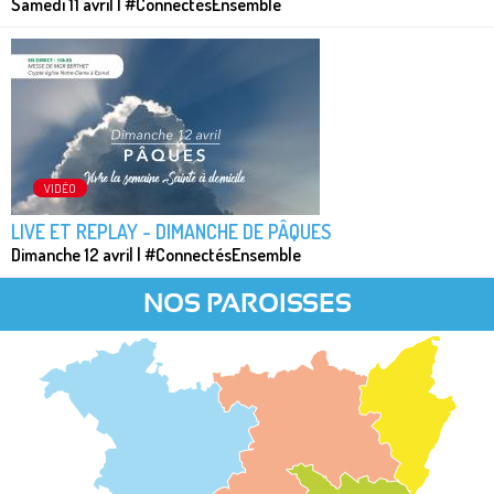
Samedi 11 avril | #ConnectésEnsemble
VIDÉO
LIVE ET REPLAY - DIMANCHE DE PÂQUES
Dimanche 12 avril | #ConnectésEnsemble
NOS PAROISSES