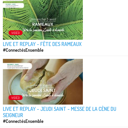
VIDÉO
LIVE ET REPLAY - FÊTE DES RAMEAUX
#ConnectésEnsemble
VIDÉO
LIVE ET REPLAY - JEUDI SAINT - MESSE DE LA CÈNE DU
SEIGNEUR
#ConnectésEnsemble