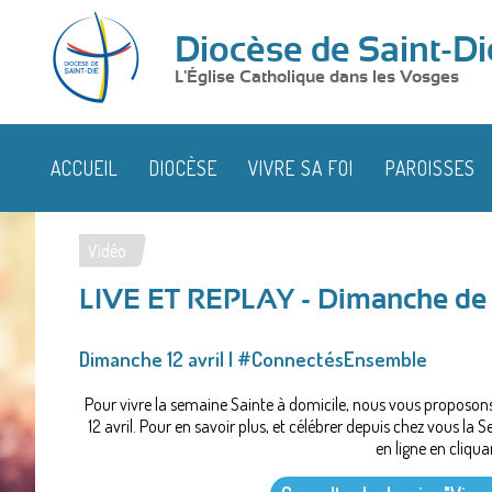
Diocèse de Saint-Di
L'Église Catholique dans les Vosges
ACCUEIL
DIOCÈSE
VIVRE SA FOI
PAROISSES
Vidéo
Vous
LIVE ET REPLAY - Dimanche de
êtes
ici
Dimanche 12 avril | #ConnectésEnsemble
Pour vivre la semaine Sainte à domicile, nous vous proposon
12 avril. Pour en savoir plus, et célébrer depuis chez vous la
en ligne en cliquan