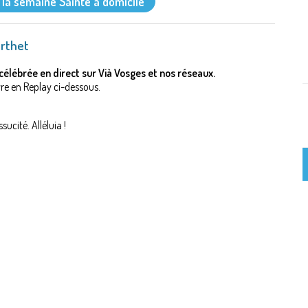
e la semaine Sainte à domicile"
erthet
élébrée en direct sur Vià Vosges et nos réseaux.
re en Replay ci-dessous.
ssucité. Alléluia !