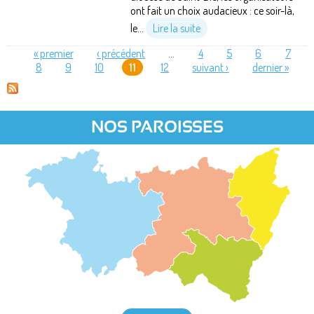
ont fait un choix audacieux : ce soir-là,
le...
Lire la suite
« premier
‹ précédent
…
4
5
6
7
8
9
10
11
12
suivant ›
dernier »
PAGES
NOS PAROISSES