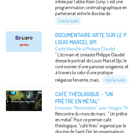
initiée par l'abbé Alain Cuny, c'est une
programmation cinématographique en
partenariat entre le diocèse de...
Lire la suite
DOCUMENTAIRE ARTE SUR LE P.
LOUIS MARCEL OPI
Carte blanche à Philippe Claudel
" L'écrivain et cinéaste Philippe Claudel
dresse le portrait de Louis-Marcel Opi, le
curé ivoirien d'une paroisse vosgienne, et
à travers lui celui d'une pratique
religieuse fervente, mais...
Lire la suite
CAFÉ THÉOLOGIQUE - "UN
PRÊTRE EN MÉTAL"
Emission "Rencontres" avec Vosges TV
Rencontre du mois de mars : " Un prêtre
en métal" Pour ce premier café
théologique, "café théo" organisé par le
diocèse de Saint-Dié, les organisateurs