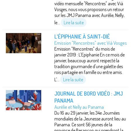
vidéo mensuelle "Rencontres" avec Vià
Vosges, nous vous proposons un retour
sur les JMJ Panama avec Aurélie, Nelly,
le...
Lire la suite
L'ÉPIPHANIE À SAINT-DIÉ
Emission "Rencontres" avec Vià Vosges
Emission "Rencontres" du mois de
janvier 2019 : L'Epiphanie En ce mois de
janvier, beaucoup auront respecté la
tradition gourmande d'une galette des
rois partagée en famille ou entre amis.
L'...
Lire la suite
JOURNAL DE BORD VIDÉO : JMJ
PANAMA
Aurélie et Nelly au Panama
Du 16 au 29 janvier, les 34e Journées
mondiales de la Jeunesse auront lieu au
Panama. Ce sont 56 jeunes de la
province de Besançon qui prendront la