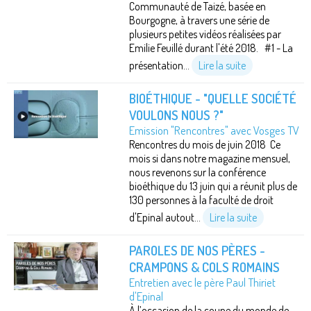
Communauté de Taizé, basée en
Bourgogne, à travers une série de
plusieurs petites vidéos réalisées par
Emilie Feuillé durant l'été 2018. #1 - La
présentation...
Lire la suite
BIOÉTHIQUE - "QUELLE SOCIÉTÉ
VOULONS NOUS ?"
Emission "Rencontres" avec Vosges TV
Rencontres du mois de juin 2018 Ce
mois si dans notre magazine mensuel,
nous revenons sur la conférence
bioéthique du 13 juin qui a réunit plus de
130 personnes à la faculté de droit
d'Epinal autout...
Lire la suite
PAROLES DE NOS PÈRES -
CRAMPONS & COLS ROMAINS
Entretien avec le père Paul Thiriet
d'Epinal
À l’occasion de la coupe du monde de