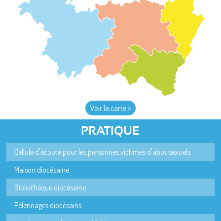
Voir la carte >
PRATIQUE
Cellule d'écoute pour les personnes victimes d'abus sexuels
Maison diocésaine
Bibliothèque diocésaine
Pèlerinages diocésains