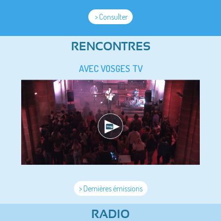
> Consulter
RENCONTRES
AVEC VOSGES TV
> Dernières émissions
RADIO