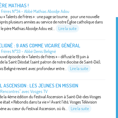
ÈRE MATHIAS !
e Frères N°34 – Abbé Mathias Aboidje Adou
 « Talents de Frères » : une page se tourne... pour une nouvelle
Après plusieurs années au service de notre Église catholique dans
, le père Mathias Aboidje Adou est...
Lire la suite
ELIGNÉ : 9 ANS COMME VICAIRE GÉNÉRAL
 Frères N°33 – Abbé Denis Beligné
vel épisode de « Talents de Frères » – diffusé le 19 juin à
 de la Saint Déodat (saint patron de notre diocèse de Saint-Dié),
nis Beligné revient avec profondeur entre...
Lire la suite
L ASCENSION : LES JEUNES EN MISSION
"Rencontres" avec Vosges TV
e la 4ème édition du Festival Ascension à Saint-Dié-des-Vosges
 était « Rebondis dans ta vie » ! Avant l’été, Vosges Télévision
e au cœur du Festival Ascension, où ils...
Lire la suite