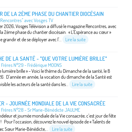
 DE LA 2ÈME PHASE DU CHANTIER DIOCÉSAIN
"Rencontres" avec Vosges TV
ier 2026, Vosges Télévision a diffusé le magazine Rencontres, avec
 la 2ème phase du chantier diocésain. « L'Espérance au cœur »
 grandir et de se déployer avec l'...
Lire la suite
E DE LA SANTÉ - "QUE VOTRE LUMIÈRE BRILLE"
e Frères N°29 - Frédérique MOONS
 lumière brille » – Voici le thème du Dimanche de la santé, le 8
26. D'année en année, la vocation du dimanche de la Santé est
isible les acteurs de la santé dans les...
Lire la suite
ER - JOURNÉE MONDIALE DE LA VIE CONSACRÉE
e Frères N°28 - Sr Marie-Bénédicte JAULME
deleur et journée mondiale de la Vie consacrée, c'est jour de fête
r ! Pour l’occasion, découvrez le nouvel épisode de « Talents de
vec Sœur Marie-Bénédicte,...
Lire la suite