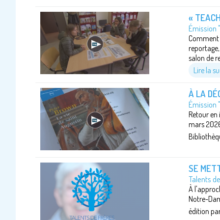
« TEACH
Émission 
Comment d
reportage,
salon de r
Lire la su
À LA DÉ
Émission 
Retour en 
mars 2026 p
Bibliothèqu
SE METT
Talents d
À l'approc
Notre-Dame
édition par