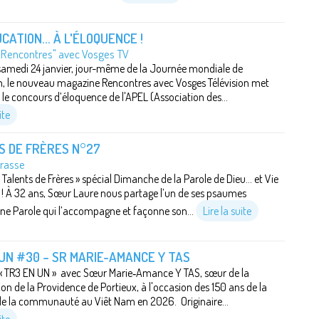
CATION... À L'ÉLOQUENCE !
"Rencontres" avec Vosges TV
 samedi 24 janvier, jour-même de la Journée mondiale de
n, le nouveau magazine Rencontres avec Vosges Télévision met
 le concours d’éloquence de l'APEL (Association des...
ite
S DE FRÈRES N°27
Krasse
Talents de Frères » spécial Dimanche de la Parole de Dieu... et Vie
! À 32 ans, Sœur Laure nous partage l’un de ses psaumes
une Parole qui l’accompagne et façonne son...
Lire la suite
UN #30 – SR MARIE-AMANCE Y TAS
 TR3 EN UN » avec Sœur Marie‑Amance Y TAS, sœur de la
on de la Providence de Portieux, à l'occasion des 150 ans de la
e la communauté au Viêt Nam en 2026. Originaire...