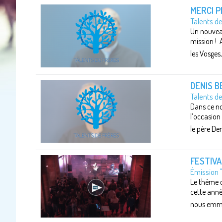
MERCI P
Talents d
Un nouveau
mission ! 
les Vosges
DENIS B
Talents de
Dans ce nou
l’occasion
le père De
FESTIVA
Émission 
Le thème d
cette année
nous emmèn