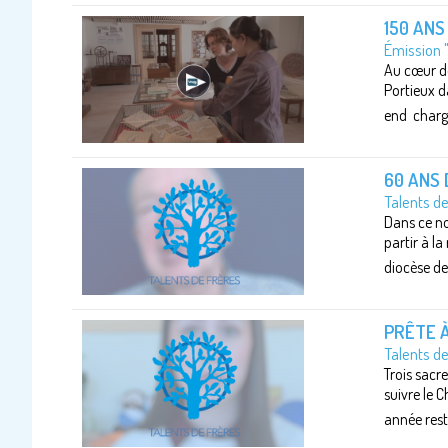
150 ANS
Émission 
Au cœur de
Portieux d
end chargé
60 ANS 
Talents d
Dans ce no
partir à l
diocèse de 
PRÊTE À
Talents d
Trois sacre
suivre le 
année rest