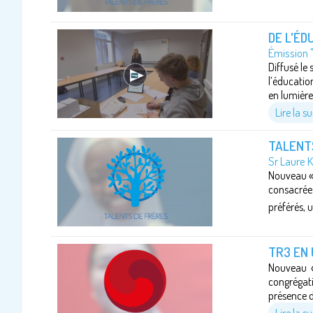
DE L'ÉDU
Émission 
Diffusé le
l’éducatio
en lumière
Lire la su
TALENT
Sr Laure 
Nouveau « 
consacrée 
préférés, 
TR3 EN 
Nouveau «
congrégati
présence d