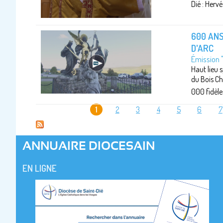
Dié : Herv
600 ANS
D'ARC
Émission 
Haut lieu s
du Bois Ch
000 fidèles
1
2
3
4
5
6
7
PAGES
ANNUAIRE DIOCESAIN
EN LIGNE