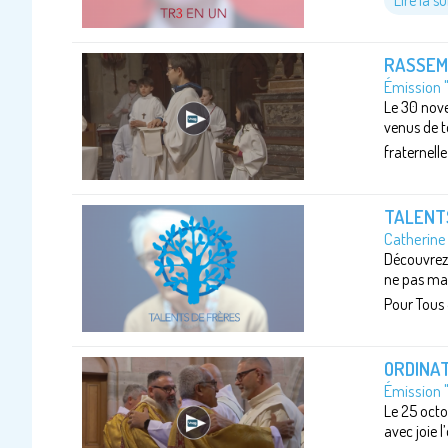
Lire la su
RASSEM
Émission 
Le 30 nove
venus de t
fraternell
TALENT
Catherine
Découvrez 
ne pas man
Pour Tous 
ORDINAT
Émission 
Le 25 octo
avec joie 