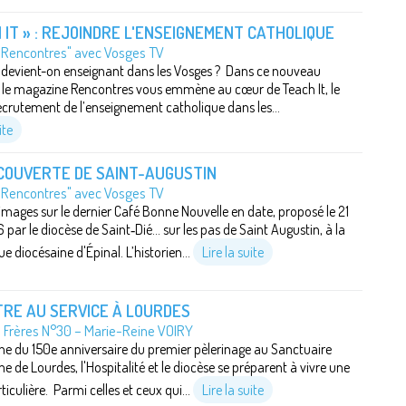
 IT » : REJOINDRE L'ENSEIGNEMENT CATHOLIQUE
"Rencontres" avec Vosges TV
evient-on enseignant dans les Vosges ? Dans ce nouveau
 le magazine Rencontres vous emmène au cœur de Teach It, le
ecrutement de l’enseignement catholique dans les...
ite
COUVERTE DE SAINT-AUGUSTIN
"Rencontres" avec Vosges TV
images sur le dernier Café Bonne Nouvelle en date, proposé le 21
ar le diocèse de Saint‑Dié... sur les pas de Saint Augustin, à la
e diocésaine d'Épinal. L’historien...
Lire la suite
RE AU SERVICE À LOURDES
e Frères N°30 – Marie-Reine VOIRY
he du 150e anniversaire du premier pèlerinage au Sanctuaire
 de Lourdes, l'Hospitalité et le diocèse se préparent à vivre une
ticulière. Parmi celles et ceux qui...
Lire la suite