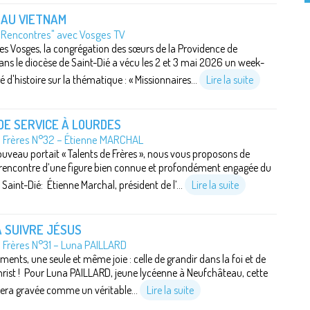
 AU VIETNAM
"Rencontres" avec Vosges TV
s Vosges, la congrégation des sœurs de la Providence de
ans le diocèse de Saint-Dié a vécu les 2 et 3 mai 2026 un week-
 d'histoire sur la thématique : « Missionnaires...
Lire la suite
DE SERVICE À LOURDES
e Frères N°32 – Étienne MARCHAL
uveau portait « Talents de Frères », nous vous proposons de
a rencontre d’une figure bien connue et profondément engagée du
Saint-Dié: Étienne Marchal, président de l’...
Lire la suite
 SUIVRE JÉSUS
e Frères N°31 – Luna PAILLARD
ments, une seule et même joie : celle de grandir dans la foi et de
Christ ! Pour Luna PAILLARD, jeune lycéenne à Neufchâteau, cette
era gravée comme un véritable...
Lire la suite