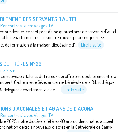
ite
BLEMENT DES SERVANTS D'AUTEL
"Rencontres" avec Vosges TV
mbre dernier, ce sont près d'une quarantaine de servants d'autel
out le département qui se sont retrouvés pour une journée
e et de formation à la maison diocésaine d'...
Lire la suite
S DE FRÈRES N°26
 de Sèze
ce nouveau « Talents de Frères » qui offre une double rencontre à
quer ! Catherine de Sèze, ancienne bénévole de la Bibliothèque
& déléguée départementale de l’...
Lire la suite
IONS DIACONALES ET 40 ANS DE DIACONAT
"Rencontres" avec Vosges TV
bre 2025, notre diocèse a fêté les 40 ans du diaconat et accueilli
l’ordination de trois nouveaux diacres en la Cathédrale de Saint-