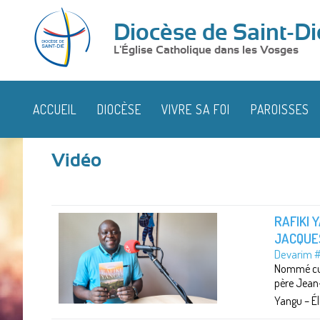
Diocèse de Saint-Di
L'Église Catholique dans les Vosges
ACCUEIL
DIOCÈSE
VIVRE SA FOI
PAROISSES
Vidéo
RAFIKI 
JACQUE
Devarim #
Nommé curé
père Jean-
Yangu – Él