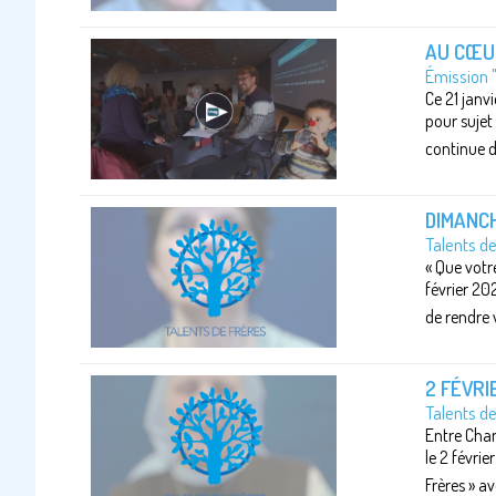
AU CŒUR
Émission 
Ce 21 janv
pour sujet
continue de
DIMANCH
Talents d
« Que votre
février 20
de rendre v
2 FÉVRI
Talents d
Entre Chan
le 2 févrie
Frères » a