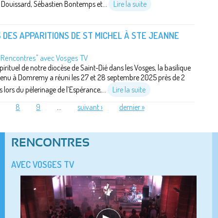
é Douissard, Sébastien Bontemps et...
Lire la suite
 DES APPARITIONS DE ST MICHEL À STE JEANNE
"Rencontres" avec Vosges TV
pirituel de notre diocèse de Saint-Dié dans les Vosges, la basilique
enu à Domremy a réuni les 27 et 28 septembre 2025 près de 2
 lors du pèlerinage de l’Espérance,...
Lire la suite
8
9
…
suivant ›
dernier »
RENCONTRES
AVEC VOSGES TV