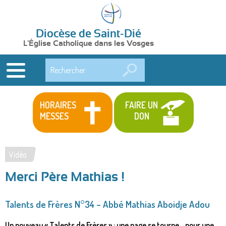
Diocèse de Saint-Dié
L'Église Catholique dans les Vosges
Rechercher
HORAIRES
FAIRE UN
MESSES
DON
Vidéo
Vous
Merci Père Mathias !
êtes
ici
Talents de Frères N°34 – Abbé Mathias Aboidje Adou
Un nouveau « Talents de Frères » : une page se tourne... pour une