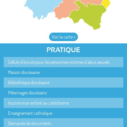
Voir la carte >
PRATIQUE
Cellule d'écoute pour les personnes victimes d'abus sexuels
Maison diocésaine
Bibliothèque diocésaine
Pèlerinages diocésains
Inscrire mon enfant au catéchisme
Enseignement catholique
Demande de documents