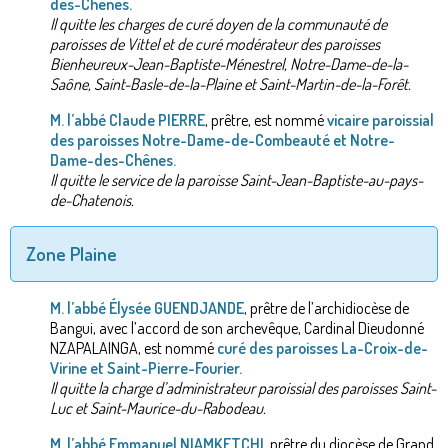
des-Chênes.
Il quitte les charges de curé doyen de la communauté de
paroisses de Vittel et de curé modérateur des paroisses
Bienheureux-Jean-Baptiste-Ménestrel, Notre-Dame-de-la-
Saône, Saint-Basle-de-la-Plaine et Saint-Martin-de-la-Forêt.
M. l’abbé Claude PIERRE
, prêtre, est nommé
vicaire paroissial
des paroisses Notre-Dame-de-Combeauté et Notre-
Dame-des-Chênes.
Il quitte le service de la paroisse Saint-Jean-Baptiste-au-pays-
de-Chatenois.
Zone Plaine
M. l’abbé Élysée GUENDJANDE
, prêtre de l’archidiocèse de
Bangui, avec l’accord de son archevêque, Cardinal Dieudonné
NZAPALAINGA, est nommé
curé des paroisses La-Croix-de-
Virine et Saint-Pierre-Fourier.
Il quitte la charge d’administrateur paroissial des paroisses Saint-
Luc et Saint-Maurice-du-Rabodeau.
M. l’abbé Emmanuel NIAMKETCHI
, prêtre du diocèse de Grand