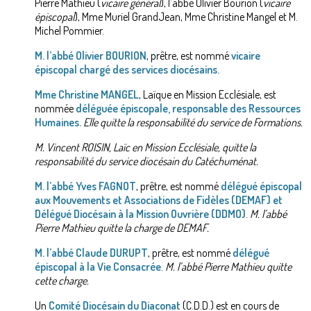
Pierre Mathieu (
vicaire général
), l’abbé Olivier Bourion (
vicaire
épiscopal
), Mme Muriel GrandJean, Mme Christine Mangel et M.
Michel Pommier.
M. l’abbé Olivier BOURION
, prêtre, est nommé
vicaire
épiscopal chargé des services diocésains.
Mme Christine MANGEL
, Laïque en Mission Ecclésiale, est
nommée
déléguée épiscopale, responsable des Ressources
Humaines.
Elle quitte la responsabilité du service de Formations.
M. Vincent ROISIN, Laïc en Mission Ecclésiale, quitte la
responsabilité du service diocésain du Catéchuménat.
M. l’abbé Yves FAGNOT
, prêtre, est nommé
délégué épiscopal
aux Mouvements et Associations de Fidèles (DEMAF) et
Délégué Diocésain à la Mission Ouvrière (DDMO)
.
M. l’abbé
Pierre Mathieu quitte la charge de DEMAF.
M. l’abbé Claude DURUPT
, prêtre, est nommé
délégué
épiscopal à la Vie Consacrée
.
M. l’abbé Pierre Mathieu quitte
cette charge.
Un
Comité Diocésain du Diaconat
(C.D.D.) est en cours de