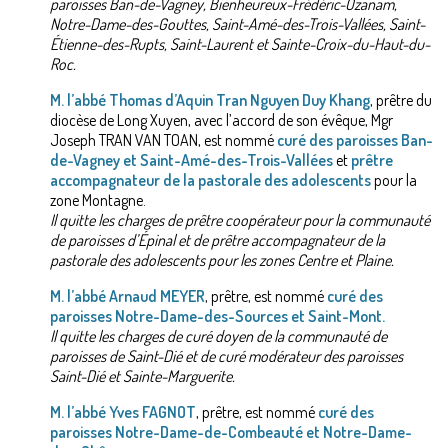
paroisses Ban-de-Vagney, Bienheureux-Frédéric-Ozanam,
Notre-Dame-des-Gouttes, Saint-Amé-des-Trois-Vallées, Saint-
Étienne-des-Rupts, Saint-Laurent et Sainte-Croix-du-Haut-du-
Roc.
M. l’abbé Thomas d’Aquin Tran Nguyen Duy Khang
, prêtre du
diocèse de Long Xuyen, avec l’accord de son évêque, Mgr
Joseph TRAN VAN TOAN, est nommé
curé des paroisses Ban-
de-Vagney et Saint-Amé-des-Trois-Vallées
et
prêtre
accompagnateur de la pastorale des adolescents
pour la
zone Montagne.
Il quitte les charges de prêtre coopérateur pour la communauté
de paroisses d’Épinal et de prêtre accompagnateur de la
pastorale des adolescents pour les zones Centre et Plaine.
M. l’abbé Arnaud MEYER
, prêtre, est nommé
curé des
paroisses Notre-Dame-des-Sources et Saint-Mont.
Il quitte les charges de curé doyen de la communauté de
paroisses de Saint-Dié et de curé modérateur des paroisses
Saint-Dié et Sainte-Marguerite.
M. l’abbé Yves FAGNOT
, prêtre, est nommé
curé des
paroisses Notre-Dame-de-Combeauté et Notre-Dame-