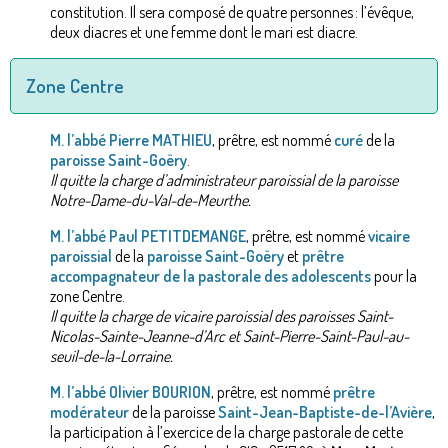
constitution. Il sera composé de quatre personnes : l’évêque,
deux diacres et une femme dont le mari est diacre.
Zone Centre
M. l’abbé Pierre MATHIEU
, prêtre, est nommé
curé
de la
paroisse Saint-Goëry
.
Il quitte la charge d’administrateur paroissial de la paroisse
Notre-Dame-du-Val-de-Meurthe.
M. l’abbé Paul PETITDEMANGE
, prêtre, est nommé
vicaire
paroissial
de la
paroisse Saint-Goëry
et
prêtre
accompagnateur de la pastorale des adolescents
pour la
zone Centre.
Il quitte la charge de vicaire paroissial des paroisses Saint-
Nicolas-Sainte-Jeanne-d’Arc et Saint-Pierre-Saint-Paul-au-
seuil-de-la-Lorraine.
M. l’abbé Olivier BOURION
, prêtre, est nommé
prêtre
modérateur
de la paroisse
Saint-Jean-Baptiste-de-l’Avière
,
la participation à l’exercice de la charge pastorale de cette