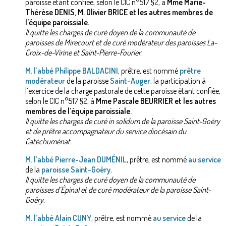
paroisse étant confiée, selon le CIC n°517 §2, à
Mme Marie-
Thérèse DENIS, M. Olivier BRICE et les autres membres de
l’équipe paroissiale.
Il quitte les charges de curé doyen de la communauté de
paroisses de Mirecourt et de curé modérateur des paroisses La-
Croix-de-Virine et Saint-Pierre-Fourier.
M. l’abbé Philippe BALDACINI
, prêtre, est nommé
prêtre
modérateur
de la paroisse
Saint-Auger
, la participation à
l’exercice de la charge pastorale de cette paroisse étant confiée,
selon le CIC n°517 §2, à
Mme Pascale BEURRIER et les autres
membres de l’équipe paroissiale.
Il quitte les charges de curé in solidum de la paroisse Saint-Goëry
et de prêtre accompagnateur du service diocésain du
Catéchuménat.
M. l’abbé Pierre-Jean DUMÉNIL
, prêtre, est nommé
au service
de la
paroisse Saint-Goëry.
Il quitte les charges de curé doyen de la communauté de
paroisses d’Épinal et de curé modérateur de la paroisse Saint-
Goëry.
M. l’abbé Alain CUNY
, prêtre, est nommé
au service
de la