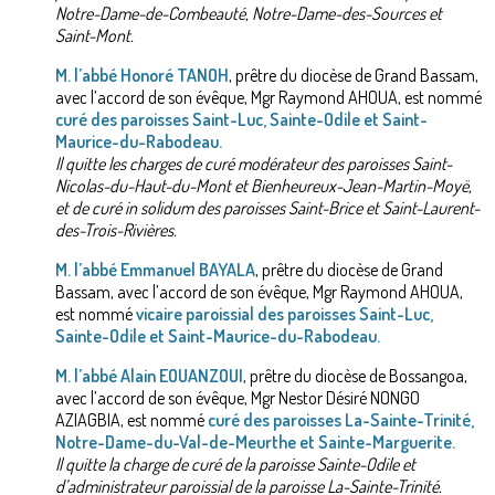
Notre-Dame-de-Combeauté, Notre-Dame-des-Sources et
Saint-Mont.
M. l’abbé Honoré TANOH
, prêtre du diocèse de Grand Bassam,
avec l’accord de son évêque, Mgr Raymond AHOUA, est nommé
curé des paroisses Saint-Luc, Sainte-Odile et Saint-
Maurice-du-Rabodeau.
Il quitte les charges de curé modérateur des paroisses Saint-
Nicolas-du-Haut-du-Mont et Bienheureux-Jean-Martin-Moyë,
et de curé in solidum des paroisses Saint-Brice et Saint-Laurent-
des-Trois-Rivières.
M. l’abbé Emmanuel BAYALA
, prêtre du diocèse de Grand
Bassam, avec l’accord de son évêque, Mgr Raymond AHOUA,
est nommé
vicaire paroissial
des paroisses Saint-Luc,
Sainte-Odile et Saint-Maurice-du-Rabodeau.
M. l’abbé Alain EOUANZOUI
, prêtre du diocèse de Bossangoa,
avec l’accord de son évêque, Mgr Nestor Désiré NONGO
AZIAGBIA, est nommé
curé des paroisses La-Sainte-Trinité,
Notre-Dame-du-Val-de-Meurthe et Sainte-Marguerite.
Il quitte la charge de curé de la paroisse Sainte-Odile et
d’administrateur paroissial de la paroisse La-Sainte-Trinité.