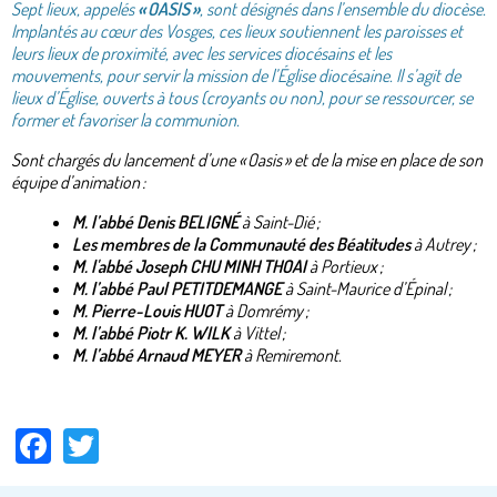
Sept lieux, appelés
« OASIS »
, sont désignés dans l’ensemble du diocèse.
Implantés au cœur des Vosges, ces lieux soutiennent les paroisses et
leurs lieux de proximité, avec les services diocésains et les
mouvements, pour servir la mission de l’Église diocésaine. Il s’agit de
lieux d’Église, ouverts à tous (croyants ou non), pour se ressourcer, se
former et favoriser la communion.
Sont chargés du lancement d’une « Oasis » et de la mise en place de son
équipe d’animation :
M. l’abbé Denis BELIGNÉ
à Saint-Dié ;
Les membres de la Communauté des Béatitudes
à Autrey ;
M. l'abbé Joseph CHU MINH THOAI
à Portieux ;
M. l’abbé Paul PETITDEMANGE
à Saint-Maurice d’Épinal ;
M. Pierre-Louis HUOT
à Domrémy ;
M. l’abbé Piotr K. WILK
à Vittel ;
M. l’abbé Arnaud MEYER
à Remiremont.
Facebook
Twitter