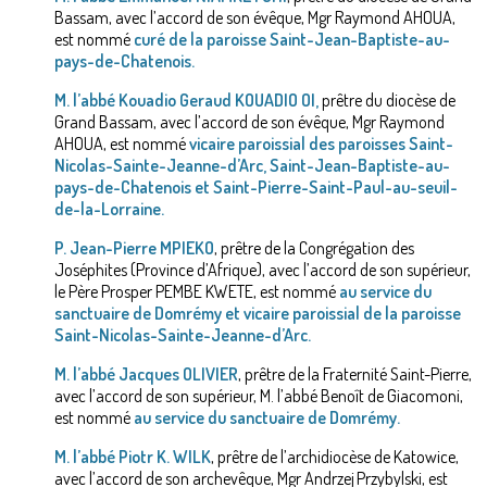
Bassam, avec l’accord de son évêque, Mgr Raymond AHOUA,
est nommé
curé de la paroisse Saint-Jean-Baptiste-au-
pays-de-Chatenois.
M. l’abbé Kouadio Geraud KOUADIO OI,
prêtre du diocèse de
Grand Bassam, avec l’accord de son évêque, Mgr Raymond
AHOUA, est nommé
vicaire paroissial des paroisses Saint-
Nicolas-Sainte-Jeanne-d’Arc, Saint-Jean-Baptiste-au-
pays-de-Chatenois et Saint-Pierre-Saint-Paul-au-seuil-
de-la-Lorraine.
P. Jean-Pierre MPIEKO
, prêtre de la Congrégation des
Joséphites (Province d’Afrique), avec l’accord de son supérieur,
le Père Prosper PEMBE KWETE, est nommé
au service du
sanctuaire de Domrémy et vicaire paroissial de la paroisse
Saint-Nicolas-Sainte-Jeanne-d’Arc.
M. l’abbé Jacques OLIVIER
, prêtre de la Fraternité Saint-Pierre,
avec l’accord de son supérieur, M. l’abbé Benoît de Giacomoni,
est nommé
au service du sanctuaire de Domrémy.
M. l’abbé Piotr K. WILK
, prêtre de l’archidiocèse de Katowice,
avec l’accord de son archevêque, Mgr Andrzej Przybylski, est