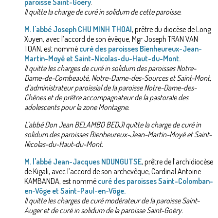
paroisse Saint-Goëry
.
Il quitte la charge de curé in solidum de cette paroisse.
M. l'abbé Joseph CHU MINH THOAI
, prêtre du diocèse de Long
Xuyen, avec l’accord de son évêque, Mgr Joseph TRAN VAN
TOAN, est nommé
curé des paroisses Bienheureux-Jean-
Martin-Moyë et Saint-Nicolas-du-Haut-du-Mont.
Il quitte les charges de curé in solidum des paroisses Notre-
Dame-de-Combeauté, Notre-Dame-des-Sources et Saint-Mont,
d’administrateur paroissial de la paroisse Notre-Dame-des-
Chênes et de prêtre accompagnateur de la pastorale des
adolescents pour la zone Montagne.
L’abbé Don Jean BELAMBO BEDJI quitte la charge de curé in
solidum des paroisses Bienheureux-Jean-Martin-Moyë et Saint-
Nicolas-du-Haut-du-Mont.
M. l'abbé Jean-Jacques NDUNGUTSE
, prêtre de l’archidiocèse
de Kigali, avec l’accord de son archevêque, Cardinal Antoine
KAMBANDA, est nommé
curé des paroisses Saint-Colomban-
en-Vôge et Saint-Paul-en-Vôge.
Il quitte les charges de curé modérateur de la paroisse Saint-
Auger et de curé in solidum de la paroisse Saint-Goëry.