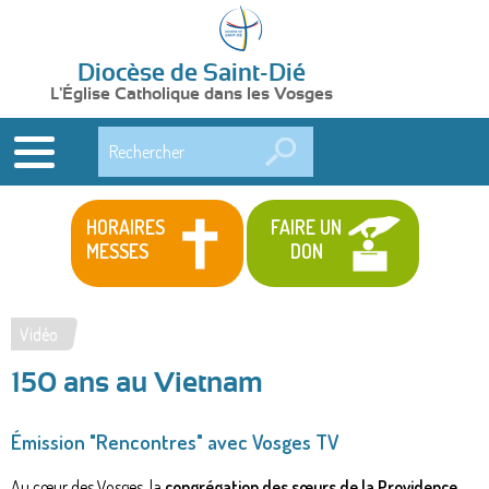
Diocèse de Saint-Dié
L'Église Catholique dans les Vosges
Rechercher
HORAIRES
FAIRE UN
MESSES
DON
Vidéo
Vous
150 ans au Vietnam
êtes
ici
Émission "Rencontres" avec Vosges TV
Au cœur des Vosges, la
congrégation des sœurs de la Providence