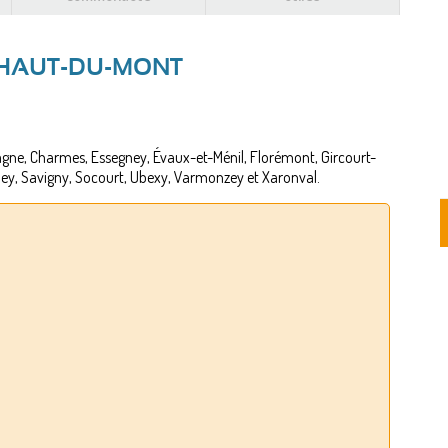
-HAUT-DU-MONT
magne, Charmes, Essegney, Évaux-et-Ménil, Florémont, Gircourt-
gney, Savigny, Socourt, Ubexy, Varmonzey et Xaronval.