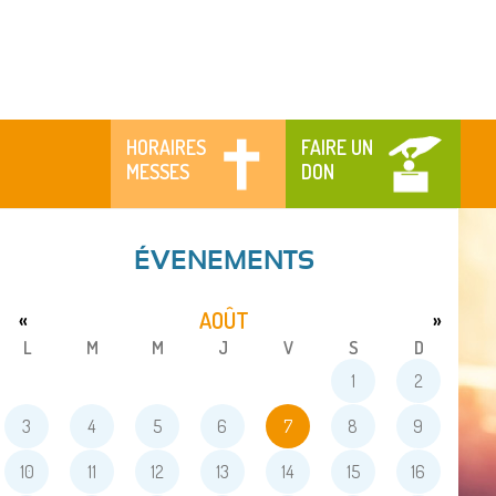
HORAIRES
FAIRE UN
MESSES
DON
ÉVENEMENTS
AOÛT
«
»
L
M
M
J
V
S
D
1
2
3
4
5
6
7
8
9
10
11
12
13
14
15
16