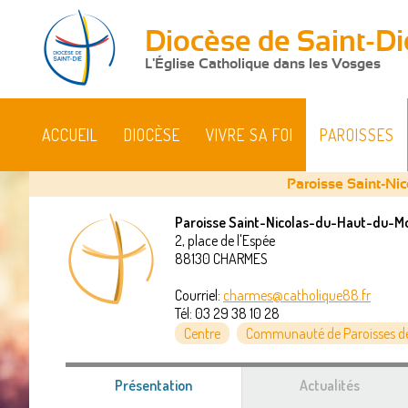
Diocèse de Saint-Di
L'Église Catholique dans les Vosges
ACCUEIL
DIOCÈSE
VIVRE SA FOI
PAROISSES
Paroisse Saint-Ni
Paroisse Saint-Nicolas-du-Haut-du-M
2, place de l'Espée
Vous
88130
CHARMES
êtes
Courriel:
charmes@catholique88.fr
Tél:
03 29 38 10 28
ici
Centre
Communauté de Paroisses d
Présentation
(onglet
Actualités
actif)