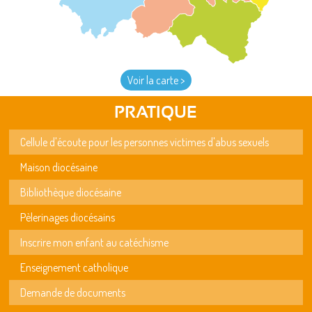
Voir la carte >
PRATIQUE
Cellule d'écoute pour les personnes victimes d'abus sexuels
Maison diocésaine
Bibliothèque diocésaine
Pèlerinages diocésains
Inscrire mon enfant au catéchisme
Enseignement catholique
Demande de documents