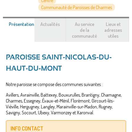
Centre
Communauté de Paroisses de Charmes
Présentation
(onglet
Actualités
Au service
Lieux et
actif)
de la
adresses
communauté
utiles
PAROISSE SAINT-NICOLAS-DU-
HAUT-DU-MONT
Notre paroisse se compose des communes suivantes :
Avillers, Avrainville, Battexey, Bouxurulles, Brantigny, Chamagne,
Charmes, Essegney, Évaux-et-Ménil, Florémont, Gircourt-lès-
Viéville, Hergugney, Langley, Marainville-sur-Madon, Rugney,
Savigny, Socourt, Ubexy, Varmonzey et Xaronval.
INFO CONTACT