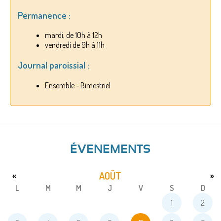
Permanence :
mardi, de 10h à 12h
vendredi de 9h à 11h
Journal paroissial :
Ensemble - Bimestriel
ÉVENEMENTS
AOÛT
«
»
L
M
M
J
V
S
D
1
2