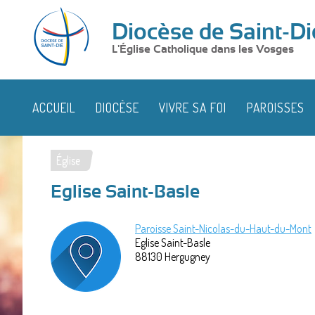
Diocèse de Saint-Di
L'Église Catholique dans les Vosges
ACCUEIL
DIOCÈSE
VIVRE SA FOI
PAROISSES
Église
Vous
Eglise Saint-Basle
êtes
ici
Paroisse Saint-Nicolas-du-Haut-du-Mont
Eglise Saint-Basle
88130
Hergugney