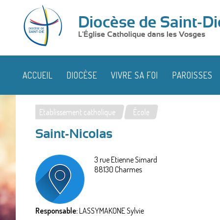
Diocèse de Saint-Di
L'Église Catholique dans les Vosges
ACCUEIL
DIOCÈSE
VIVRE SA FOI
PAROISSES
Etablissement catholique
École
Vous
Saint-Nicolas
êtes
ici
3 rue Etienne Simard
88130
Charmes
Responsable:
LASSYMAKONE Sylvie