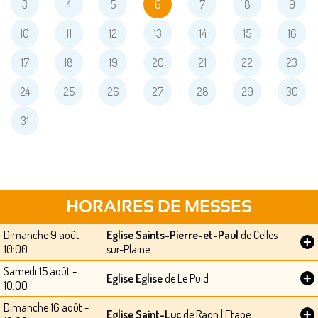
3
4
5
6
7
8
9
10
11
12
13
14
15
16
17
18
19
20
21
22
23
24
25
26
27
28
29
30
31
HORAIRES DE MESSES
Dimanche 9 août -
Eglise Saints-Pierre-et-Paul
de Celles-
+
10:00
sur-Plaine
Samedi 15 août -
+
Eglise Eglise
de Le Puid
10:00
Dimanche 16 août -
+
Eglise Saint-Luc
de Raon l'Etape